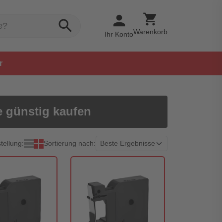
shopping_cart
person
search
Warenkorb
Ihr Konto
r
e günstig kaufen
tellung:
Sortierung nach: