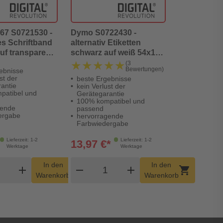
67 S0721530 -
Dymo S0722430 -
es Schriftband
alternativ Etiketten
uf transparent
schwarz auf weiß 54x101
mm
★★★★★
★★★★★
(3
Bewertungen)
ebnisse
st der
beste Ergebnisse
antie
kein Verlust der
patibel und
Gerätegarantie
100% kompatibel und
gende
passend
ergabe
hervorragende
Farbwiedergabe
Lieferzeit: 1-2
Lieferzeit: 1-2
13,97 €*
Werktage
Werktage
dukt Warenkorb Menge
Produkt Warenkorb Menge
In den
In den
add
shopping_cart
remove
add
shopping_cart
Warenkorb
Warenkorb