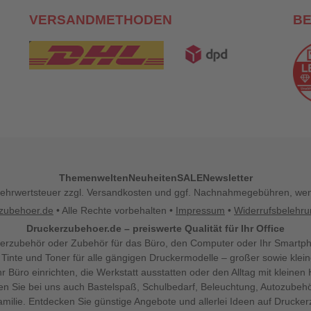
VERSANDMETHODEN
B
Themenwelten
Neuheiten
SALE
Newsletter
l. Mehrwertsteuer zzgl. Versandkosten und ggf. Nachnahmegebühren, w
zubehoer.de
• Alle Rechte vorbehalten •
Impressum
•
Widerrufsbelehr
Druckerzubehoer.de – preiswerte Qualität für Ihr Office
erzubehör oder Zubehör für das Büro, den Computer oder Ihr Smartp
 Tinte und Toner für alle gängigen Druckermodelle – großer sowie klein
Ihr Büro einrichten, die Werkstatt ausstatten oder den Alltag mit klein
den Sie bei uns auch Bastelspaß, Schulbedarf, Beleuchtung, Autozubehö
milie. Entdecken Sie günstige Angebote und allerlei Ideen auf Drucke