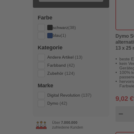
Farbe
schwarz
(38)
blau
(1)
Dymo S0
alternat
Kategorie
13 x 25
Andere Artikel
(13)
beste E
kein Ver
Farbband
(42)
Geräteg
100% k
Zubehör
(124)
passen
hervor
Marke
Farbwi
Digital Revolution
(137)
9,02 €
Dymo
(42)
Pr
remove
Über
7.000.000
zufriedene Kunden