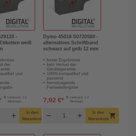
29120 -
Dymo 45018 S0720580 -
 Etiketten weiß
alternatives Schriftband
mm
schwarz auf gelb 12 mm
ebnisse
beste Ergebnisse
st der
kein Verlust der
antie
Gerätegarantie
patibel und
100% kompatibel und
passend
gende
hervorragende
ergabe
Farbwiedergabe
Lieferzeit: 1-2
Lieferzeit: 1-2
*
7,92 €*
Werktage
Werktage
dukt Warenkorb Menge
Produkt Warenkorb Menge
In den
In den
add
shopping_cart
remove
add
shopping_cart
Warenkorb
Warenkorb