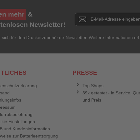
en mehr
&
Newsletter E-Mail Adresse
stenlosen Newsletter!
e sich für den Druckerzubehör.de-Newsletter. Weitere Informationen erh
TLICHES
PRESSE
enschutzerklärung
Top Shops
rsand
39x getestet - in Service, Qua
lungsinfos
und Preis
pressum
errufsbelehrung
kie Einstellungen
B und Kundeninformation
weise zur Batterieentsorgung