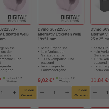
722530 -
Dymo S0722550 -
Dymo S09
iv Etiketten weiß
alternativ Etiketten weiß
alternativ
 mm
19x51 mm
25 x 25 
rgebnisse
beste Ergebnisse
beste Erg
lust der
kein Verlust der
kein Verlu
arantie
Gerätegarantie
Gerätegar
ompatibel und
100% kompatibel und
100% kom
d
passend
passend
ragende
hervorragende
hervorra
edergabe
Farbwiedergabe
Farbwied
Lieferzeit: 1-2
Lieferzeit: 1-2
*
9,02 €*
11,84 €
Werktage
Werktage
odukt Warenkorb Menge
Produkt Warenkorb Menge
Pro
In den
In den
add
shopping_cart
remove
add
shopping_cart
remove
Warenkorb
Warenkorb