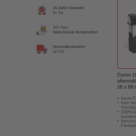
10 Jahre Garantie
für Sie
365 Tage
Geld-Zurück-Versprechen
Versandkostenfrei
ab 60€
Dymo 19
alternat
28 x 89
beste E
kein Ver
Geräteg
100% k
passen
hervor
Farbwi