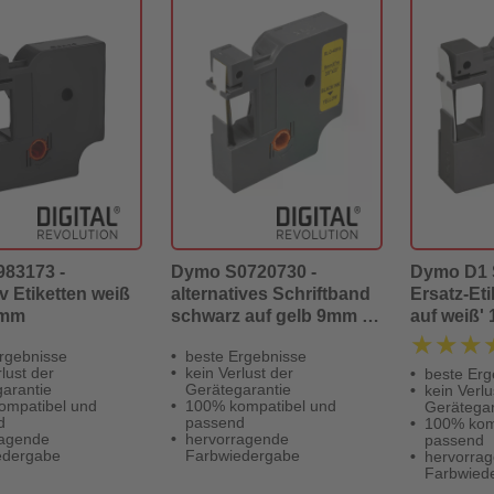
83173 -
Dymo S0720730 -
Dymo D1 
iv Etiketten weiß
alternatives Schriftband
Ersatz-Et
 mm
schwarz auf gelb 9mm x
auf weiß'
7m - Digital Revolution
★★★
★★★
rgebnisse
beste Ergebnisse
lust der
kein Verlust der
beste Erg
arantie
Gerätegarantie
kein Verlu
ompatibel und
100% kompatibel und
Gerätegar
d
passend
100% kom
ragende
hervorragende
passend
edergabe
Farbwiedergabe
hervorra
Farbwied