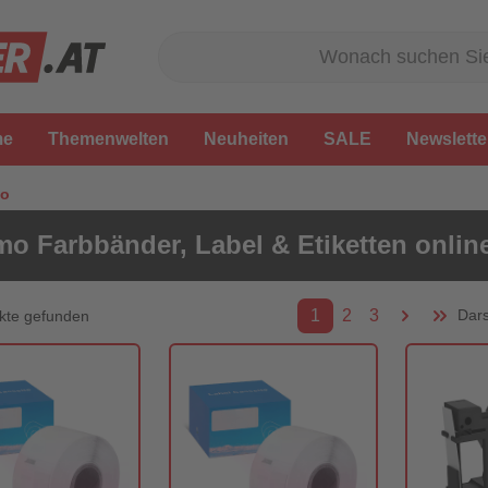
me
Themenwelten
Neuheiten
SALE
Newslette
o
o Farbbänder, Label & Etiketten onlin
1
2
3
Dars
kte gefunden