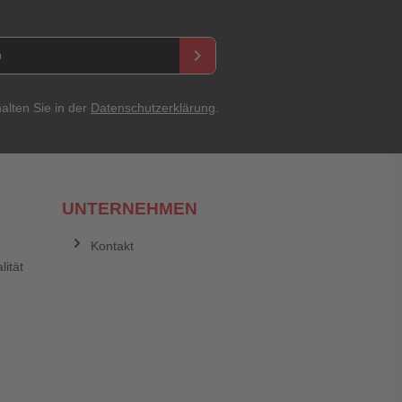
keyboard_arrow_right
alten Sie in der
Datenschutzerklärung
.
UNTERNEHMEN
Kontakt
lität