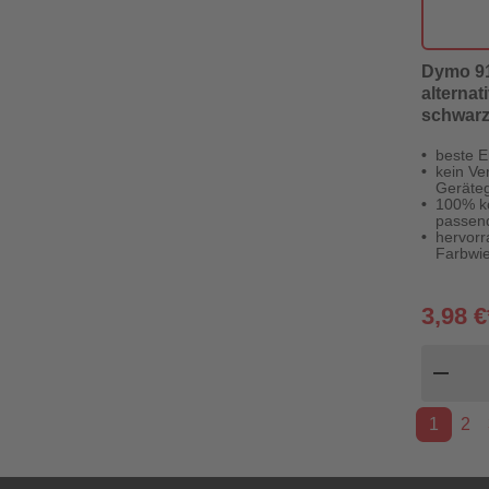
Dymo 91
alternat
schwarz
beste E
kein Ver
Geräteg
100% k
passen
hervor
Farbwi
3,98 €
Pr
remove
1
2