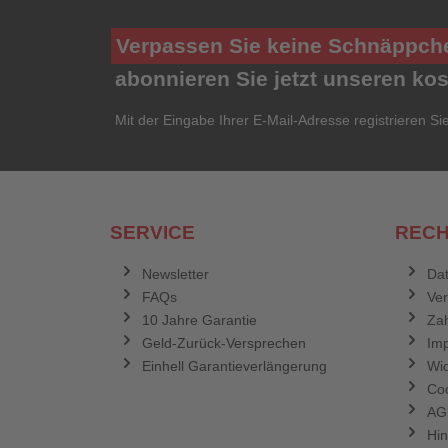
Verpassen Sie keine Schnäppch
abonnieren Sie jetzt unseren ko
Mit der Eingabe Ihrer E-Mail-Adresse registrieren Si
SERVICE
RECH
Newsletter
Dat
FAQs
Ve
10 Jahre Garantie
Zah
Geld-Zurück-Versprechen
Im
Einhell Garantieverlängerung
Wid
Coo
AG
Hin