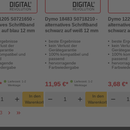
205 S0721650 -
Dymo 18483 S0718210 -
Dymo 122
ives Schriftband
alternatives Schriftband
alternativ
 auf blau 12 mm
schwarz auf weiß 12 mm
schwarz a
12 mm
rgebnisse
beste Ergebnisse
beste Erg
lust der
kein Verlust der
kein Verlu
arantie
Gerätegarantie
Gerätegar
ompatibel und
100% kompatibel und
100% kom
d
passend
passend
ragende
hervorragende
hervorra
edergabe
Farbwiedergabe
Farbwied
Lieferzeit: 1-2
Lieferzeit: 1-2
*
11,95 €*
3,68 €*
Werktage
Werktage
odukt Warenkorb Menge
Produkt Warenkorb Menge
Pro
In den
In den
add
shopping_cart
remove
add
shopping_cart
remove
Warenkorb
Warenkorb
3