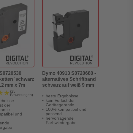
S0720530
Dymo 40913 S0720680 -
iketten 'schwarz
alternatives Schriftband
 12 mm x 7m
schwarz auf weiß 9 mm
★★
★★
(25
Bewertungen)
beste Ergebnisse
kein Verlust der
ebnisse
Gerätegarantie
st der
100% kompatibel und
antie
passend
patibel und
hervorragende
Farbwiedergabe
gende
ergabe