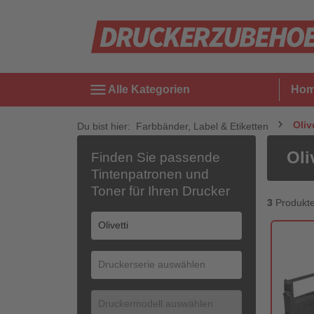
menu
Alle Kategorien
Ho
Oliv
Du bist hier:
Farbbänder, Label & Etiketten
Oli
Finden Sie passende
Tintenpatronen und
Toner für Ihren Drucker
3
Produkt