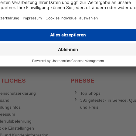
en mehr
&
Newsletter E-Mail Adresse
stenlosen Newsletter!
e sich für den Druckerzubehör.de-Newsletter. Weitere Informationen erh
TLICHES
PRESSE
enschutzerklärung
Top Shops
rsand
39x getestet - in Service, Qua
lungsinfos
und Preis
pressum
errufsbelehrung
kie Einstellungen
B und Kundeninformation