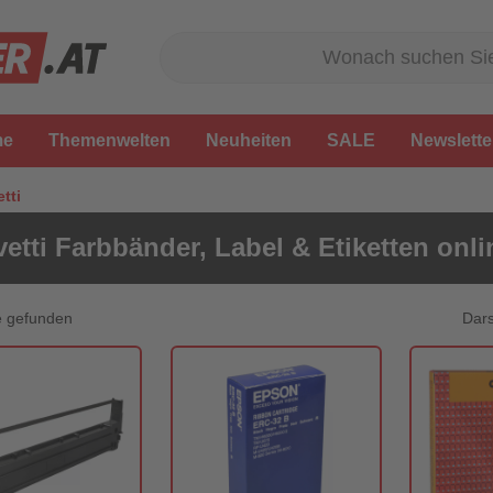
me
Themenwelten
Neuheiten
SALE
Newslette
etti
vetti Farbbänder, Label & Etiketten onl
Dars
e gefunden