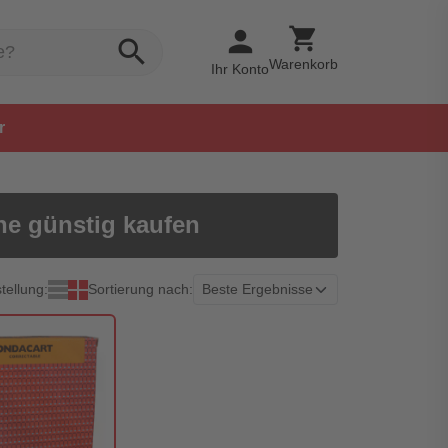
shopping_cart
person
search
Warenkorb
Ihr Konto
r
ine günstig kaufen
tellung:
Sortierung nach: