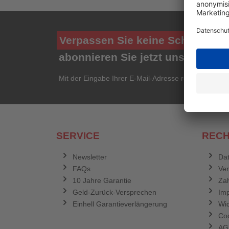
Verpassen Sie keine Schnäppch
abonnieren Sie jetzt unseren ko
Mit der Eingabe Ihrer E-Mail-Adresse registrieren Si
SERVICE
RECH
Newsletter
Dat
FAQs
Ve
10 Jahre Garantie
Zah
Geld-Zurück-Versprechen
Im
Einhell Garantieverlängerung
Wid
Coo
AG