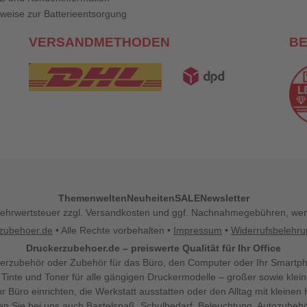
weise zur Batterieentsorgung
VERSANDMETHODEN
B
Themenwelten
Neuheiten
SALE
Newsletter
l. Mehrwertsteuer zzgl. Versandkosten und ggf. Nachnahmegebühren, w
zubehoer.de
• Alle Rechte vorbehalten •
Impressum
•
Widerrufsbelehr
Druckerzubehoer.de – preiswerte Qualität für Ihr Office
erzubehör oder Zubehör für das Büro, den Computer oder Ihr Smartp
 Tinte und Toner für alle gängigen Druckermodelle – großer sowie klein
Ihr Büro einrichten, die Werkstatt ausstatten oder den Alltag mit klein
den Sie bei uns auch Bastelspaß, Schulbedarf, Beleuchtung, Autozubehö