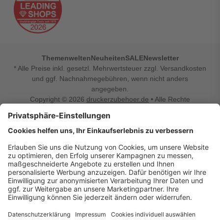
Themenwelten
Neuheiten
SALE
Newsletter
* Alle Preise inkl. gesetzl. Mehrwertsteuer zzgl. Versandkosten
und ggf. Nachnahmegebühren, wenn nicht anders
angegeben.
Copyright © 2026
druckerzubehoer.de
• Alle Rechte
vorbehalten •
Impressum
•
Widerrufsbelehrung
Vertrag widerrufen
Druckerzubehoer.de – preiswerte Qualität für Ihr Office
Sie sind auf der Suche nach dem passenden Druckerzubehör
oder Zubehör für das Büro, den Computer oder Ihr
Smartphone? Dann sind Sie bei Druckerzubehoer.de genau
richtig! Unser breites Sortiment bietet unter anderem Tinte
und Toner für alle gängigen Druckermodelle – großer sowie
kleiner Hersteller. Zugleich sind wir Ihr Online Fachhandel für
allerlei Elektro- und Bürozubehör. Sie möchten Ihr Büro
einrichten, die Werkstatt ausstatten oder den Alltag mit