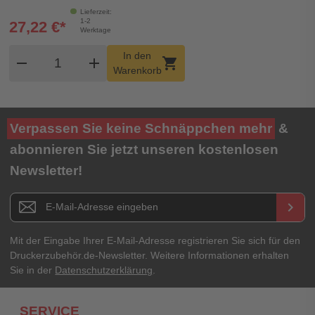
Lieferzeit:
1-2
27,22 €*
Werktage
Produkt Warenkorb Menge
In den
remove
add
shopping_cart
Warenkorb
Verpassen Sie keine Schnäppchen mehr
&
abonnieren Sie jetzt unseren kostenlosen
Newsletter!
Newsletter E-Mail Adresse
keyboard_arrow_right
Mit der Eingabe Ihrer E-Mail-Adresse registrieren Sie sich für den
Druckerzubehör.de-Newsletter. Weitere Informationen erhalten
Sie in der
Datenschutzerklärung
.
SERVICE