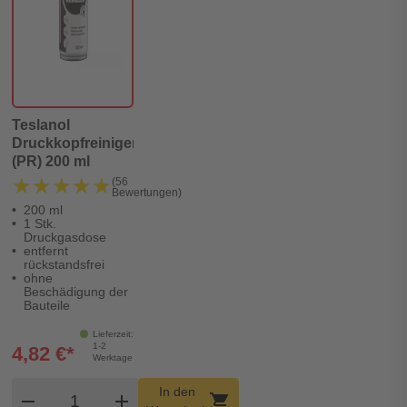
Teslanol
Druckkopfreiniger
(PR) 200 ml
★★★★★
★★★★★
(56
Bewertungen)
200 ml
1 Stk.
Druckgasdose
entfernt
rückstandsfrei
ohne
Beschädigung der
Bauteile
Lieferzeit:
1-2
4,82 €*
Werktage
Produkt Warenkorb Menge
In den
remove
add
shopping_cart