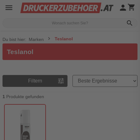
menu
person
shopping_cart
search
Teslanol
Du bist hier:
Marken
Teslanol
Preisreihenfolge
tune
Filtern
1
Produkte gefunden