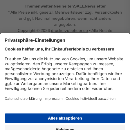
Themenwelten
Neuheiten
SALE
Newsletter
* Alle Preise inkl. gesetzl. Mehrwertsteuer zzgl. Versandkosten
und ggf. Nachnahmegebühren, wenn nicht anders
angegeben.
Copyright © 2026
druckerzubehoer.de
• Alle Rechte
vorbehalten •
Impressum
•
Widerrufsbelehrung
Vertrag widerrufen
Druckerzubehoer.de – preiswerte Qualität für Ihr Office
Sie sind auf der Suche nach dem passenden Druckerzubehör
oder Zubehör für das Büro, den Computer oder Ihr
Smartphone? Dann sind Sie bei Druckerzubehoer.de genau
richtig! Unser breites Sortiment bietet unter anderem Tinte
und Toner für alle gängigen Druckermodelle – großer sowie
kleiner Hersteller. Zugleich sind wir Ihr Online Fachhandel für
allerlei Elektro- und Bürozubehör. Sie möchten Ihr Büro
einrichten, die Werkstatt ausstatten oder den Alltag mit
kleinen Highlights aufpeppen? Neben Bürobedarf und allem,
was Ihren Arbeitsplatz noch komfortabler macht, finden Sie
bei uns auch Bastelspaß, Schulbedarf, Beleuchtung,
Autozubehör, Freizeit- und Küchengadgets sowie vieles mehr