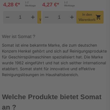
1-2
1-2
4,28 €*
4,27 €*
Werktage
Werktage
Produkt Warenkorb Menge
Produkt Warenkorb Meng
In den
In den
remove
add
remove
shopping_cart
add
shopping_cart
Warenkorb
Warenkorb
Wer ist Somat ?
Somat ist eine bekannte Marke, die zum deutschen 
Konzern Henkel gehört und sich auf Reinigungsprodukte 
für Geschirrspülmaschinen spezialisiert hat. Die Marke 
wurde 1962 eingeführt und hat sich seither international 
etabliert. Somat steht für innovative und effektive 
Reinigungslösungen im Haushaltsbereich.
Welche Produkte bietet Somat
an ?