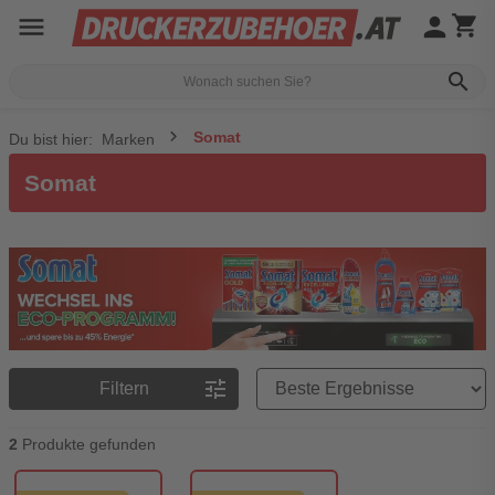
menu
person
shopping_cart
search
Somat
Du bist hier:
Marken
Somat
Preisreihenfolge
tune
Filtern
2
Produkte gefunden