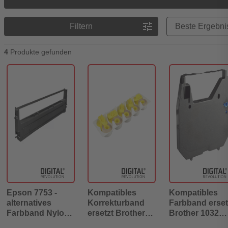
Preisreihenfolge
tune
Filtern
4
Produkte gefunden
Epson 7753 -
Kompatibles
Kompatibles
alternatives
Korrekturband
Farbband erset
Farbband Nylon
ersetzt Brother
Brother 1032
schwarz 2 Mio
3015 5er
Nylon schwarz