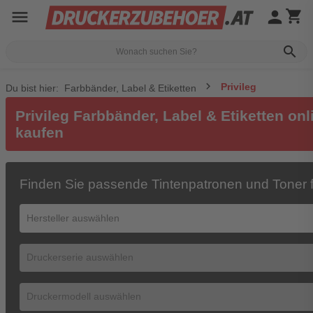
menu
person
shopping_cart
search
Privileg
Du bist hier:
Farbbänder, Label & Etiketten
Privileg Farbbänder, Label & Etiketten onl
kaufen
Finden Sie passende Tintenpatronen und Toner f