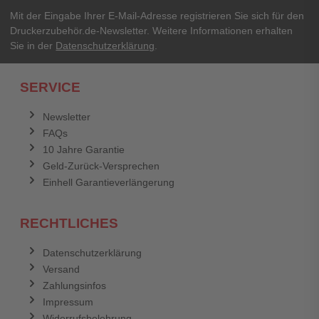
Mit der Eingabe Ihrer E-Mail-Adresse registrieren Sie sich für den
Druckerzubehör.de-Newsletter. Weitere Informationen erhalten
Sie in der
Datenschutzerklärung
.
SERVICE
Newsletter
FAQs
10 Jahre Garantie
Geld-Zurück-Versprechen
Einhell Garantieverlängerung
RECHTLICHES
Datenschutzerklärung
Versand
Zahlungsinfos
Impressum
Widerrufsbelehrung