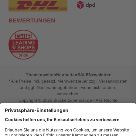
BEWERTUNGEN
Themenwelten
Neuheiten
SALE
Newsletter
* Alle Preise inkl. gesetzl. Mehrwertsteuer zzgl. Versandkosten
und ggf. Nachnahmegebühren, wenn nicht anders
angegeben.
Copyright © 2026
druckerzubehoer.de
• Alle Rechte
vorbehalten •
Impressum
•
Widerrufsbelehrung
Vertrag widerrufen
Druckerzubehoer.de – preiswerte Qualität für Ihr Office
Sie sind auf der Suche nach dem passenden Druckerzubehör
oder Zubehör für das Büro, den Computer oder Ihr