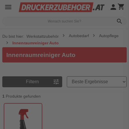
menu
person
shopping_cart
search
Autobedarf
Autopflege
Du bist hier:
Werkstattzubehör
Innenraumreiniger Auto
Innenraumreiniger Auto
Preisreihenfolge
tune
Filtern
1
Produkte gefunden