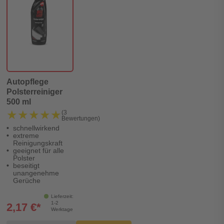
Autopflege
Polsterreiniger
500 ml
★★★★★
★★★★★
(3
Bewertungen)
schnellwirkend
extreme
Reinigungskraft
geeignet für alle
Polster
beseitigt
unangenehme
Gerüche
Lieferzeit:
1-2
2,17 €*
Werktage