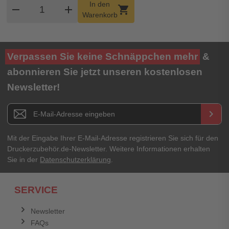
Produkt Warenkorb Menge
In den
remove
add
shopping_cart
Warenkorb
Verpassen Sie keine Schnäppchen mehr
&
abonnieren Sie jetzt unseren kostenlosen
Newsletter!
Newsletter E-Mail Adresse
keyboard_arrow_right
Mit der Eingabe Ihrer E-Mail-Adresse registrieren Sie sich für den
Druckerzubehör.de-Newsletter. Weitere Informationen erhalten
Sie in der
Datenschutzerklärung
.
SERVICE
Newsletter
FAQs