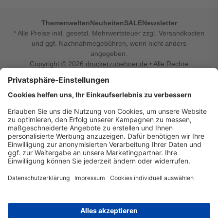
Themenwelten
Neuheiten
SALE
Newsletter
* Alle Preise inkl. gesetzl. Mehrwertsteuer zzgl. Versandkosten
und ggf. Nachnahmegebühren, wenn nicht anders
angegeben.
Copyright © 2026
druckerzubehoer.de
• Alle Rechte
vorbehalten •
Impressum
•
Widerrufsbelehrung
Vertrag widerrufen
Druckerzubehoer.de – preiswerte Qualität für Ihr Office
Sie sind auf der Suche nach dem passenden Druckerzubehör
oder Zubehör für das Büro, den Computer oder Ihr
Smartphone? Dann sind Sie bei Druckerzubehoer.de genau
richtig! Unser breites Sortiment bietet unter anderem Tinte
und Toner für alle gängigen Druckermodelle – großer sowie
kleiner Hersteller. Zugleich sind wir Ihr Online Fachhandel für
allerlei Elektro- und Bürozubehör. Sie möchten Ihr Büro
einrichten, die Werkstatt ausstatten oder den Alltag mit
kleinen Highlights aufpeppen? Neben Bürobedarf und allem,
was Ihren Arbeitsplatz noch komfortabler macht, finden Sie
bei uns auch Bastelspaß, Schulbedarf, Beleuchtung,