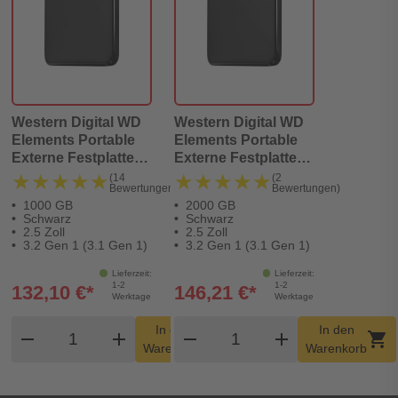
Western Digital WD
Western Digital WD
Elements Portable
Elements Portable
Externe Festplatte
Externe Festplatte
1TB schwarz
2TB Schwarz
★★★★★
★★★★★
★★★★★
★★★★★
(14
(2
Bewertungen)
Bewertungen)
1000 GB
2000 GB
Schwarz
Schwarz
2.5 Zoll
2.5 Zoll
3.2 Gen 1 (3.1 Gen 1)
3.2 Gen 1 (3.1 Gen 1)
Lieferzeit:
Lieferzeit:
1-2
1-2
132,10 €*
146,21 €*
Werktage
Werktage
Produkt Warenkorb Menge
Produkt Warenkorb Me
In den
In den
remove
add
remove
shopping_cart
add
shopping_cart
Warenkorb
Warenkorb