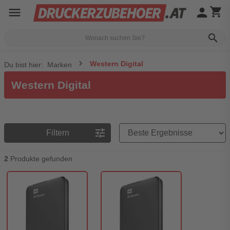
menu
person
shopping_cart
search
Western Digital
Du bist hier:
Marken
Western Digital
Preisreihenfolge
tune
Filtern
2
Produkte gefunden