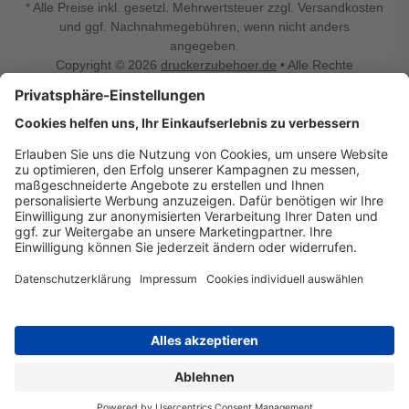
* Alle Preise inkl. gesetzl. Mehrwertsteuer zzgl. Versandkosten
und ggf. Nachnahmegebühren, wenn nicht anders
angegeben.
Copyright © 2026
druckerzubehoer.de
• Alle Rechte
vorbehalten •
Impressum
•
Widerrufsbelehrung
Vertrag widerrufen
Druckerzubehoer.de – preiswerte Qualität für Ihr Office
Sie sind auf der Suche nach dem passenden Druckerzubehör
oder Zubehör für das Büro, den Computer oder Ihr
Smartphone? Dann sind Sie bei Druckerzubehoer.de genau
richtig! Unser breites Sortiment bietet unter anderem Tinte
und Toner für alle gängigen Druckermodelle – großer sowie
kleiner Hersteller. Zugleich sind wir Ihr Online Fachhandel für
allerlei Elektro- und Bürozubehör. Sie möchten Ihr Büro
einrichten, die Werkstatt ausstatten oder den Alltag mit
kleinen Highlights aufpeppen? Neben Bürobedarf und allem,
was Ihren Arbeitsplatz noch komfortabler macht, finden Sie
bei uns auch Bastelspaß, Schulbedarf, Beleuchtung,
Autozubehör, Freizeit- und Küchengadgets sowie vieles mehr
für die ganze Familie. Entdecken Sie günstige Angebote und
allerlei Ideen auf Druckerzubehoer.de!