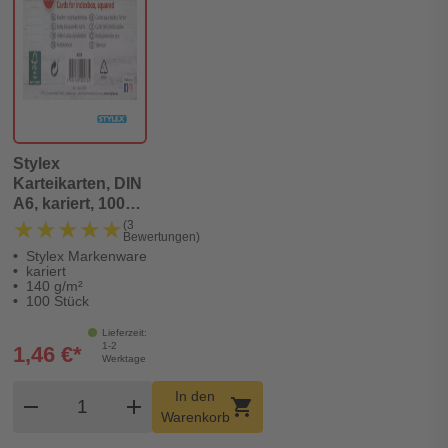
Stylex
Karteikarten, DIN
A6, kariert, 100
Stück, FSC
★★★★★
★★★★★
(3
Bewertungen)
Stylex Markenware
kariert
140 g/m²
100 Stück
Lieferzeit:
1-2
1,46 €*
Werktage
Produkt Warenkorb Menge
In den
remove
add
shopping_cart
Warenkorb