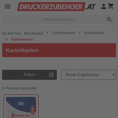
menu
person
shopping_cart
search
Schreibwaren
Schulbedarf
Du bist hier:
Bürobedarf
Karteikarten
Karteikarten
Preisreihenfolge
tune
Filtern
1
Produkte gefunden