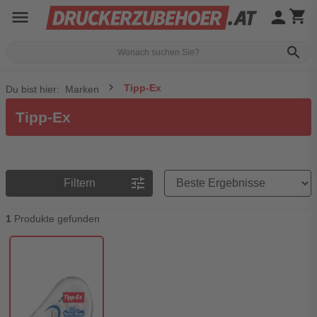
menu
person
shopping_cart
search
Tipp-Ex
Du bist hier:
Marken
Tipp-Ex
Preisreihenfolge
tune
Filtern
1
Produkte gefunden