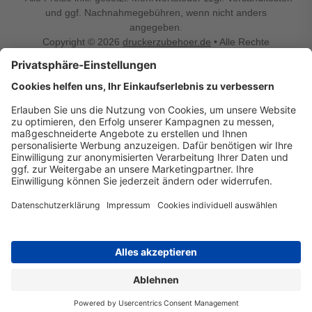
und ggf. Nachnahmegebühren, wenn nicht anders
angegeben.
Copyright © 2026
druckerzubehoer.de
• Alle Rechte
vorbehalten •
Impressum
•
Widerrufsbelehrung
Vertrag widerrufen
Druckerzubehoer.de – preiswerte Qualität für Ihr Office
Sie sind auf der Suche nach dem passenden Druckerzubehör
oder Zubehör für das Büro, den Computer oder Ihr
Smartphone? Dann sind Sie bei Druckerzubehoer.de genau
richtig! Unser breites Sortiment bietet unter anderem Tinte
und Toner für alle gängigen Druckermodelle – großer sowie
kleiner Hersteller. Zugleich sind wir Ihr Online Fachhandel für
allerlei Elektro- und Bürozubehör. Sie möchten Ihr Büro
einrichten, die Werkstatt ausstatten oder den Alltag mit
kleinen Highlights aufpeppen? Neben Bürobedarf und allem,
was Ihren Arbeitsplatz noch komfortabler macht, finden Sie
bei uns auch Bastelspaß, Schulbedarf, Beleuchtung,
Autozubehör, Freizeit- und Küchengadgets sowie vieles mehr
für die ganze Familie. Entdecken Sie günstige Angebote und
allerlei Ideen auf Druckerzubehoer.de!