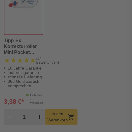
Tipp-Ex
Korrekturroller
Mini Pocket
Mouse, 5 mm x 5
★★★★★
★★★★★
(48
Bewertungen)
m
10 Jahre Garantie
Tiefpreisgarantie
schnelle Lieferung
365 Geld-Zurück-
Versprechen
Lieferzeit:
1-2
3,38 €*
Werktage
Produkt Warenkorb Menge
In den
remove
add
shopping_cart
Warenkorb