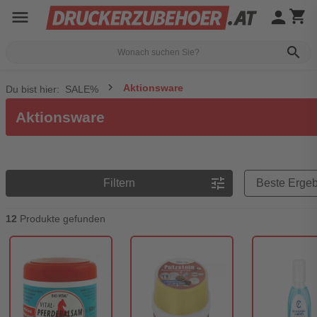
menu
person
shopping_cart
search
Aktionsware
Du bist hier:
SALE%
Aktionsware
Preisreihenfolge
tune
Filtern
12
Produkte gefunden