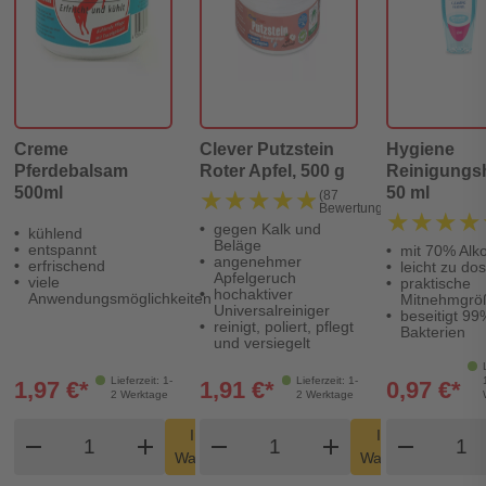
Creme
Clever Putzstein
Hygiene
Pferdebalsam
Roter Apfel, 500 g
Reinigungs
500ml
50 ml
★★★★★
★★★★★
(87
Bewertungen)
★★★★
★★★★
gegen Kalk und
kühlend
Beläge
entspannt
mit 70% Alk
angenehmer
erfrischend
leicht zu do
Apfelgeruch
viele
praktische
hochaktiver
Anwendungsmöglichkeiten
Mitnehmgrö
Universalreiniger
beseitigt 99%
reinigt, poliert, pflegt
Bakterien
und versiegelt
Lieferzeit: 1-
Lieferzeit: 1-
1,97 €*
1,91 €*
0,97 €*
2 Werktage
2 Werktage
Produkt Warenkorb Menge
Produkt Warenkorb Men
Produ
In den
In den
remove
add
remove
shopping_cart
add
remove
shopping_cart
Warenkorb
Warenkorb