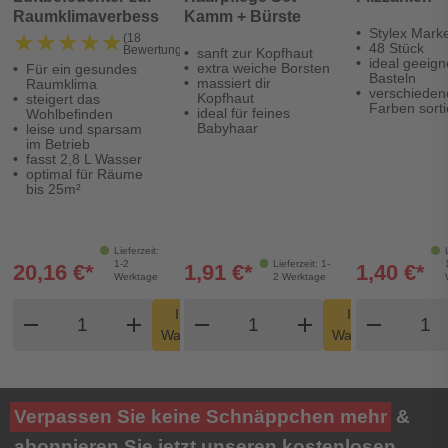
Raumklimaverbesserung
Kamm + Bürste
Stylex Mark
★★★★★
★★★★★
(18
48 Stück
Bewertungen)
sanft zur Kopfhaut
ideal geeig
extra weiche Borsten
Für ein gesundes
Basteln
massiert dir
Raumklima
verschieden
Kopfhaut
steigert das
Farben sorti
ideal für feines
Wohlbefinden
Babyhaar
leise und sparsam
im Betrieb
fasst 2,8 L Wasser
optimal für Räume
bis 25m²
Lieferzeit:
1-2
Lieferzeit: 1-
20,16 €*
1,91 €*
1,40 €*
Werktage
2 Werktage
Produkt Warenkorb Menge
Produkt Warenkorb Men
Produ
In den
In den
remove
add
remove
shopping_cart
add
remove
shopping_cart
Warenkorb
Warenkorb
Verpassen Sie keine Schnäppchen mehr
&
abonnieren Sie jetzt unseren kostenlosen