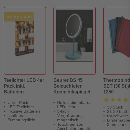
Restposten
Teelichter LED 4er
Beurer BS 45
Thermobin
Pack inkl.
Beleuchteter
SET (30 St.)
Batterien
Kosmetikspiegel
1250
★★★★
★★★★
vierer Pack
Helles, dimmbares
LED Teelichter
LED-Licht
30 Stück
inkusive Batterien
5-fach
21-30 Blatt
schönes
Vergrößerung,
rot,schwarz,
Stimmungslicht
magnetisch
Bindemapp
Touch Sensor,
3mm stark
Abschaltautomatik