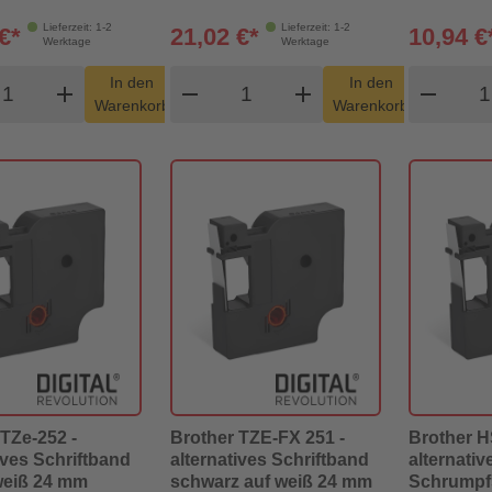
Lieferzeit: 1-2
Lieferzeit: 1-2
€*
21,02 €*
10,94 €
Werktage
Werktage
odukt Warenkorb Menge
Produkt Warenkorb Menge
Pro
In den
In den
add
shopping_cart
remove
add
shopping_cart
remove
Warenkorb
Warenkorb
TZe-252 -
Brother TZE-FX 251 -
Brother H
ives Schriftband
alternatives Schriftband
alternativ
 weiß 24 mm
schwarz auf weiß 24 mm
Schrumpf