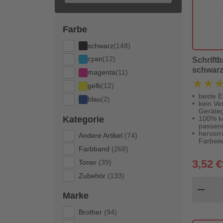
Farbe
schwarz
(148)
cyan
(12)
Schrift
schwarz
magenta
(11)
★★
★★
gelb
(12)
beste E
blau
(2)
kein Ver
Geräteg
Kategorie
100% k
passen
hervor
Andere Artikel
(74)
Farbwi
Farbband
(268)
3,52 €
Toner
(39)
Zubehör
(133)
Pr
remove
Marke
Brother
(94)