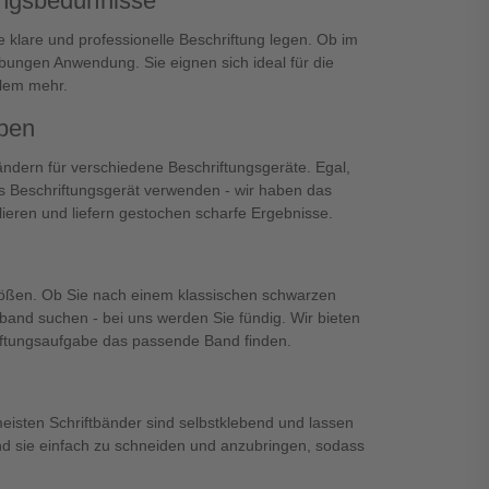
ungsbedürfnisse
ne klare und professionelle Beschriftung legen. Ob im
bungen Anwendung. Sie eignen sich ideal für die
elem mehr.
ypen
ndern für verschiedene Beschriftungsgeräte. Egal,
hes Beschriftungsgerät verwenden - wir haben das
llieren und liefern gestochen scharfe Ergebnisse.
Größen. Ob Sie nach einem klassischen schwarzen
tband suchen - bei uns werden Sie fündig. Wir bieten
riftungsaufgabe das passende Band finden.
meisten Schriftbänder sind selbstklebend und lassen
d sie einfach zu schneiden und anzubringen, sodass