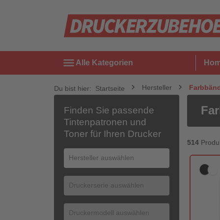
menu
Alle Kategorien
Ho
Hersteller
Farbbänd
Du bist hier:
Startseite
Far
Finden Sie passende
Tintenpatronen und
Toner für Ihren Drucker
514
Produ