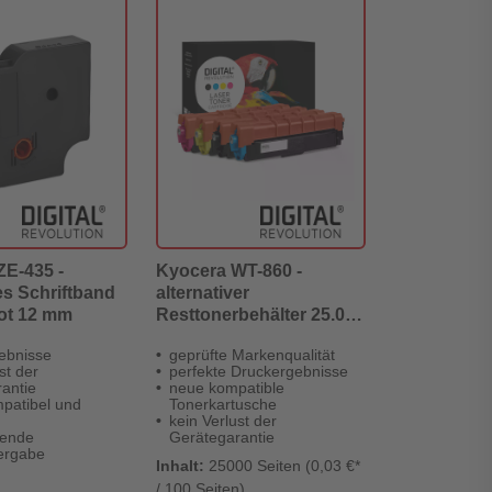
ZE-435 -
Kyocera WT-860 -
es Schriftband
alternativer
rot 12 mm
Resttonerbehälter 25.000
Seiten - Digital
ebnisse
geprüfte Markenqualität
Revolution
st der
perfekte Druckergebnisse
antie
neue kompatible
patibel und
Tonerkartusche
kein Verlust der
gende
Gerätegarantie
ergabe
Inhalt:
25000 Seiten (0,03 €*
/ 100 Seiten)