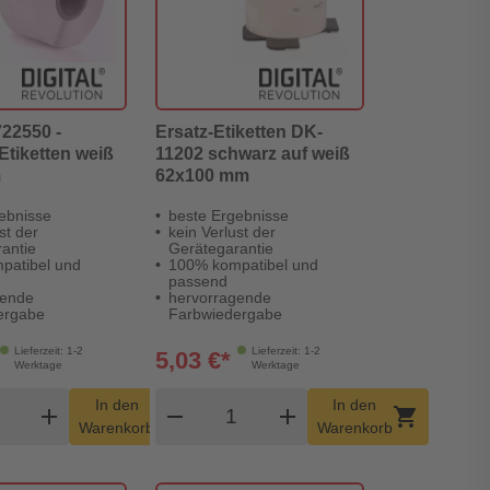
22550 -
Ersatz-Etiketten DK-
 Etiketten weiß
11202 schwarz auf weiß
m
62x100 mm
ebnisse
beste Ergebnisse
st der
kein Verlust der
antie
Gerätegarantie
patibel und
100% kompatibel und
passend
gende
hervorragende
ergabe
Farbwiedergabe
Lieferzeit: 1-2
Lieferzeit: 1-2
5,03 €*
Werktage
Werktage
dukt Warenkorb Menge
Produkt Warenkorb Menge
In den
In den
add
shopping_cart
remove
add
shopping_cart
Warenkorb
Warenkorb