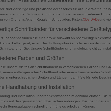
tbänder: Praktisches Zubehörfür Ihre Beschrift
der sind vielseitige und praktische Accessoires für alle, die Wert auf ei
ause oder in der Schule - Schriftbänder finden in verschiedenen Umge
ng von Ordnern, Akten, Regalen, Schubladen, Kisten,
CDs
,
DVDs
und vi
rtige Schriftbänder für verschiedene Gerätet
rzubehoer.de finden Sie eine große Auswahl an hochwertigen Schriftbä
 Handetikettiergerät, einen Beschriftungsdrucker oder ein elektronisc
chriftband für Sie. Unsere Schriftbänder sind langlebig, leicht zu insta
iedene Farben und Größen
Sie unsere Vielfalt an Schriftbändern in verschiedenen Farben und 
d, einem auffälligen roten Schriftband oder einem transparenten Schrif
der in unterschiedlichen Breiten und Längen, damit Sie für jede Besch
he Handhabung und Installation
bung und Installation unserer Schriftbänder ist denkbar einfach. Die 
emlos auf den gewünschten Oberflächen anbringen. Darüber hinaus sin
eschriftungsaufgaben schnell und mühelos erledigen können.