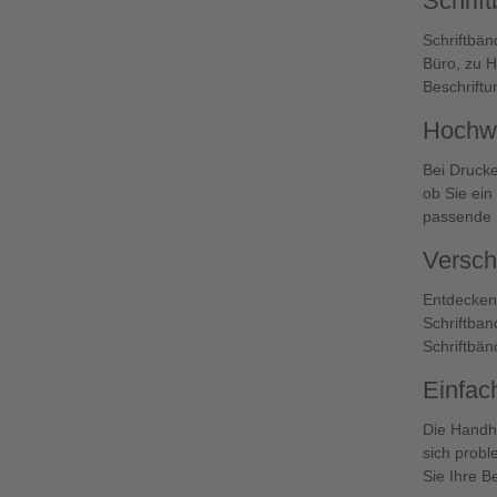
Schrif
Schriftbän
Büro, zu H
Beschriftu
Hochwe
Bei Drucke
ob Sie ein
passende S
Versch
Entdecken 
Schriftban
Schriftbän
Einfac
Die Handha
sich probl
Sie Ihre B