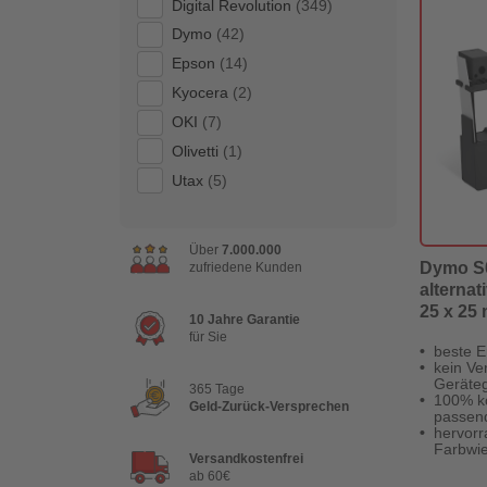
Digital Revolution
(349)
Dymo
(42)
Epson
(14)
Kyocera
(2)
OKI
(7)
Olivetti
(1)
Utax
(5)
Über
7.000.000
Dymo S0
zufriedene Kunden
alternat
25 x 25
10 Jahre Garantie
für Sie
beste E
kein Ver
Geräteg
365 Tage
100% k
Geld-Zurück-Versprechen
passen
hervor
Farbwi
Versandkostenfrei
ab 60€