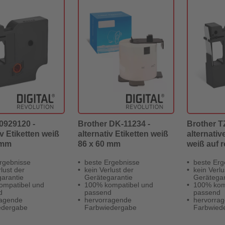
929120 -
Brother DK-11234 -
Brother T
iv Etiketten weiß
alternativ Etiketten weiß
alternativ
 mm
86 x 60 mm
weiß auf 
rgebnisse
beste Ergebnisse
beste Erg
lust der
kein Verlust der
kein Verlu
arantie
Gerätegarantie
Gerätegar
ompatibel und
100% kompatibel und
100% kom
d
passend
passend
ragende
hervorragende
hervorra
edergabe
Farbwiedergabe
Farbwied