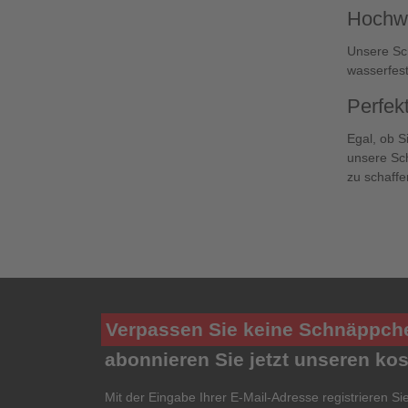
Hochwe
Unsere Sch
wasserfest
Perfek
Egal, ob S
unsere Sch
zu schaffe
Verpassen Sie keine Schnäppch
abonnieren Sie jetzt unseren ko
Mit der Eingabe Ihrer E-Mail-Adresse registrieren Si