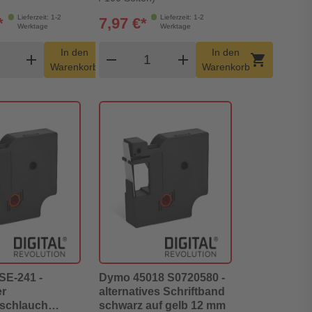
Lieferzeit: 1-2
Lieferzeit: 1-2
*
7,97 €*
Werktage
Werktage
dukt Warenkorb Menge
Produkt Warenkorb Menge
In den
In den
add
shopping_cart
remove
add
shopping_cart
Warenkorb
Warenkorb
SE-241 -
Dymo 45018 S0720580 -
er
alternatives Schriftband
schlauch
schwarz auf gelb 12 mm