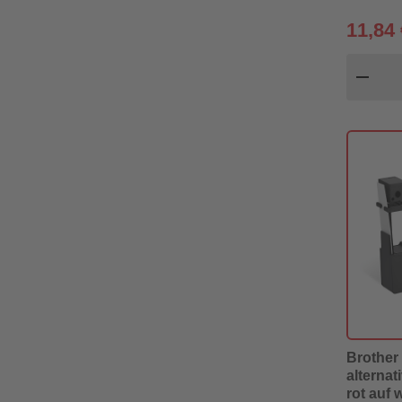
11,84 
Pr
remove
Brother 
alternat
rot auf