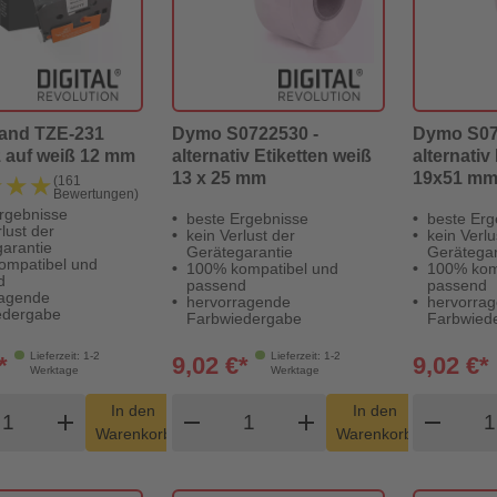
band TZE-231
Dymo S0722530 -
Dymo S07
 auf weiß 12 mm
alternativ Etiketten weiß
alternativ
13 x 25 mm
19x51 m
★★★
★★★
(161
Bewertungen)
rgebnisse
beste Ergebnisse
beste Erg
lust der
kein Verlust der
kein Verlu
arantie
Gerätegarantie
Gerätegar
ompatibel und
100% kompatibel und
100% kom
d
passend
passend
ragende
hervorragende
hervorra
edergabe
Farbwiedergabe
Farbwied
Lieferzeit: 1-2
Lieferzeit: 1-2
*
9,02 €*
9,02 €*
Werktage
Werktage
odukt Warenkorb Menge
Produkt Warenkorb Menge
Pro
In den
In den
add
shopping_cart
remove
add
shopping_cart
remove
Warenkorb
Warenkorb