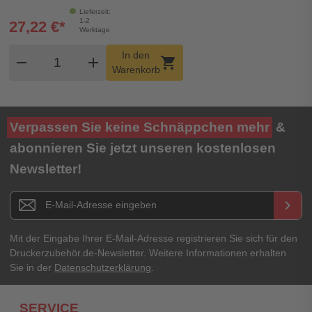
Lieferzeit:
1-2
27,22 €*
Werktage
Produkt Warenkorb Menge
In den
remove
add
shopping_cart
Warenkorb
Verpassen Sie keine Schnäppchen mehr
&
abonnieren Sie jetzt unseren kostenlosen
Newsletter!
Newsletter E-Mail Adresse
keyboard_arrow_right
Mit der Eingabe Ihrer E-Mail-Adresse registrieren Sie sich für den
Druckerzubehör.de-Newsletter. Weitere Informationen erhalten
Sie in der
Datenschutzerklärung
.
SERVICE