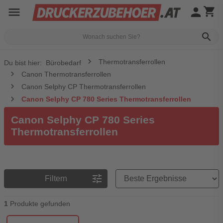
menu
person
shopping_cart
search
Thermotransferrollen
Du bist hier:
Bürobedarf
Canon Thermotransferrollen
Canon Selphy CP Thermotransferrollen
Canon Selphy CP 780 Series Thermotransferrollen
Canon Selphy CP 780 Series
Thermotransferrollen
Preisreihenfolge
tune
Filtern
1
Produkte gefunden