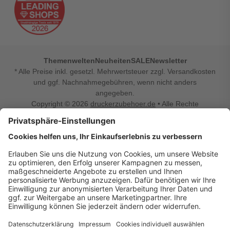
Themenwelten
Neuheiten
SALE
Newsletter
* Alle Preise inkl. gesetzl. Mehrwertsteuer zzgl. Versandkosten
und ggf. Nachnahmegebühren, wenn nicht anders
angegeben.
Copyright © 2026
druckerzubehoer.de
• Alle Rechte
vorbehalten •
Impressum
•
Widerrufsbelehrung
Vertrag widerrufen
Druckerzubehoer.de – preiswerte Qualität für Ihr Office
Sie sind auf der Suche nach dem passenden Druckerzubehör
oder Zubehör für das Büro, den Computer oder Ihr
Smartphone? Dann sind Sie bei Druckerzubehoer.de genau
richtig! Unser breites Sortiment bietet unter anderem Tinte
und Toner für alle gängigen Druckermodelle – großer sowie
kleiner Hersteller. Zugleich sind wir Ihr Online Fachhandel für
allerlei Elektro- und Bürozubehör. Sie möchten Ihr Büro
einrichten, die Werkstatt ausstatten oder den Alltag mit