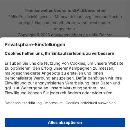
Themenwelten
Neuheiten
SALE
Newsletter
* Alle Preise inkl. gesetzl. Mehrwertsteuer zzgl. Versandkosten
und ggf. Nachnahmegebühren, wenn nicht anders
angegeben.
Copyright © 2026
druckerzubehoer.de
• Alle Rechte
vorbehalten •
Impressum
•
Widerrufsbelehrung
Vertrag widerrufen
Druckerzubehoer.de – preiswerte Qualität für Ihr Office
Sie sind auf der Suche nach dem passenden Druckerzubehör
oder Zubehör für das Büro, den Computer oder Ihr
Smartphone? Dann sind Sie bei Druckerzubehoer.de genau
richtig! Unser breites Sortiment bietet unter anderem Tinte
und Toner für alle gängigen Druckermodelle – großer sowie
kleiner Hersteller. Zugleich sind wir Ihr Online Fachhandel für
allerlei Elektro- und Bürozubehör. Sie möchten Ihr Büro
einrichten, die Werkstatt ausstatten oder den Alltag mit
kleinen Highlights aufpeppen? Neben Bürobedarf und allem,
was Ihren Arbeitsplatz noch komfortabler macht, finden Sie
bei uns auch Bastelspaß, Schulbedarf, Beleuchtung,
Autozubehör, Freizeit- und Küchengadgets sowie vieles mehr