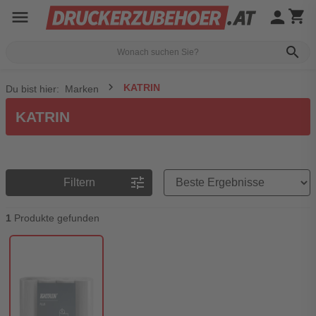
menu
person
shopping_cart
search
KATRIN
Du bist hier:
Marken
KATRIN
Preisreihenfolge
tune
Filtern
1
Produkte gefunden