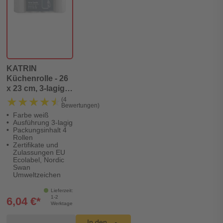
KATRIN
Küchenrolle - 26
x 23 cm, 3-lagig,
weiß, 4 Rollen je
★★★★★
★★★★★
(4
Bewertungen)
51 Blatt
Farbe weiß
Ausführung 3-lagig
Packungsinhalt 4
Rollen
Zertifikate und
Zulassungen EU
Ecolabel, Nordic
Swan
Umweltzeichen
Lieferzeit:
1-2
6,04 €*
Werktage
Produkt Warenkorb Menge
In den