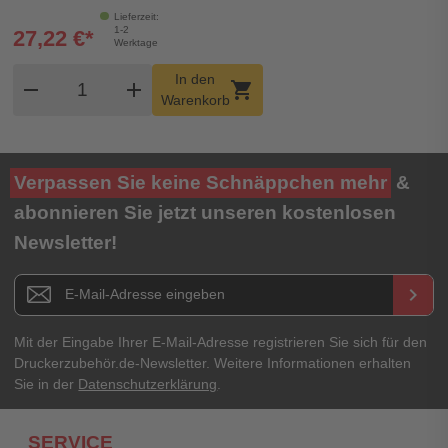
Lieferzeit:
1-2
27,22 €*
Werktage
Produkt Warenkorb Menge
In den
remove
add
shopping_cart
Warenkorb
Verpassen Sie keine Schnäppchen mehr
&
abonnieren Sie jetzt unseren kostenlosen
Newsletter!
Newsletter E-Mail Adresse
keyboard_arrow_right
Mit der Eingabe Ihrer E-Mail-Adresse registrieren Sie sich für den
Druckerzubehör.de-Newsletter. Weitere Informationen erhalten
Sie in der
Datenschutzerklärung
.
SERVICE