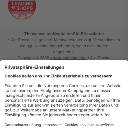
Themenwelten
Neuheiten
SALE
Newsletter
* Alle Preise inkl. gesetzl. Mehrwertsteuer zzgl. Versandkosten
und ggf. Nachnahmegebühren, wenn nicht anders
angegeben.
Copyright © 2026
druckerzubehoer.de
• Alle Rechte
vorbehalten •
Impressum
•
Widerrufsbelehrung
Vertrag widerrufen
Druckerzubehoer.de – preiswerte Qualität für Ihr Office
Sie sind auf der Suche nach dem passenden Druckerzubehör
oder Zubehör für das Büro, den Computer oder Ihr
Smartphone? Dann sind Sie bei Druckerzubehoer.de genau
richtig! Unser breites Sortiment bietet unter anderem Tinte
und Toner für alle gängigen Druckermodelle – großer sowie
kleiner Hersteller. Zugleich sind wir Ihr Online Fachhandel für
allerlei Elektro- und Bürozubehör. Sie möchten Ihr Büro
einrichten, die Werkstatt ausstatten oder den Alltag mit