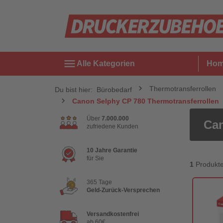
menu
Alle Kategorien
Ho
Thermotransferrollen
Du bist hier:
Bürobedarf
Canon Selphy CP 780 Thermotransferrollen
Über
7.000.000
Can
zufriedene Kunden
10 Jahre Garantie
für Sie
1
Produkt
365 Tage
Geld-Zurück-Versprechen
Versandkostenfrei
ab 60€