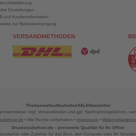
errufsbelehrung
kie Einstellungen
B und Kundeninformation
weise zur Batterieentsorgung
VERSANDMETHODEN
B
Themenwelten
Neuheiten
SALE
Newsletter
l. Mehrwertsteuer zzgl. Versandkosten und ggf. Nachnahmegebühren, w
zubehoer.de
• Alle Rechte vorbehalten •
Impressum
•
Widerrufsbelehr
Druckerzubehoer.de – preiswerte Qualität für Ihr Office
erzubehör oder Zubehör für das Büro, den Computer oder Ihr Smartp