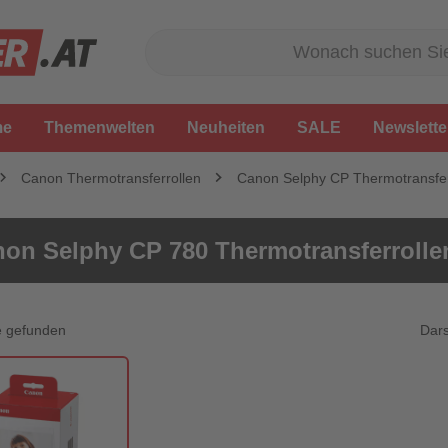
me
Themenwelten
Neuheiten
SALE
Newslette
Canon Thermotransferrollen
Canon Selphy CP Thermotransfer
on Selphy CP 780 Thermotransferrolle
Dars
e gefunden