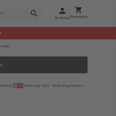
shopping_cart
person
search
Warenkorb
Ihr Konto
r
rollen
n
tellung:
Sortierung nach: