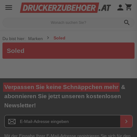
menu
person
shopping_cart
search
Soled
Du bist hier:
Marken
Soled
Verpassen Sie keine Schnäppchen mehr
&
abonnieren Sie jetzt unseren kostenlosen
Newsletter!
Newsletter E-Mail Adresse
keyboard_arrow_right
Mit der Eingabe Ihrer E-Mail-Adresse registrieren Sie sich für den