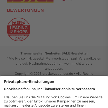
BEWERTUNGEN
Themenwelten
Neuheiten
SALE
Newsletter
* Alle Preise inkl. gesetzl. Mehrwertsteuer zzgl. Versandkosten
und ggf. Nachnahmegebühren, wenn nicht anders
angegeben.
Copyright © 2026
druckerzubehoer.de
• Alle Rechte
vorbehalten •
Impressum
•
Widerrufsbelehrung
Vertrag widerrufen
Druckerzubehoer.de – preiswerte Qualität für Ihr Office
Sie sind auf der Suche nach dem passenden Druckerzubehör
oder Zubehör für das Büro, den Computer oder Ihr
Smartphone? Dann sind Sie bei Druckerzubehoer.de genau