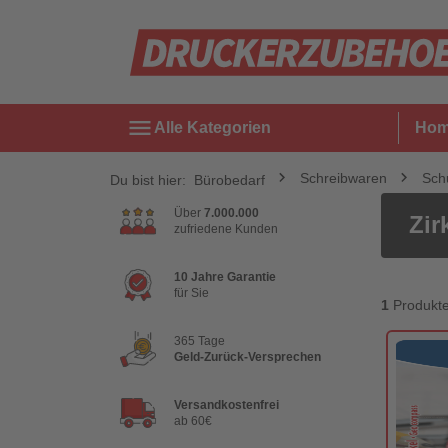
menu
Alle Kategorien
Ho
Schreibwaren
Sch
Du bist hier:
Bürobedarf
Über
7.000.000
Zir
zufriedene Kunden
10 Jahre Garantie
für Sie
1
Produkt
365 Tage
Geld-Zurück-Versprechen
Versandkostenfrei
ab 60€