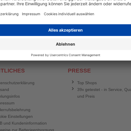
en mehr
&
Newsletter E-Mail Adresse
stenlosen Newsletter!
e sich für den Druckerzubehör.de-Newsletter. Weitere Informationen erh
TLICHES
PRESSE
enschutzerklärung
Top Shops
rsand
39x getestet - in Service, Qua
lungsinfos
und Preis
pressum
errufsbelehrung
kie Einstellungen
B und Kundeninformation
weise zur Batterieentsorgung