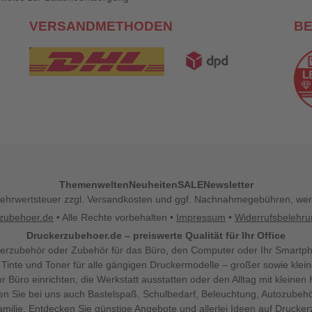
VERSANDMETHODEN
B
Themenwelten
Neuheiten
SALE
Newsletter
l. Mehrwertsteuer zzgl. Versandkosten und ggf. Nachnahmegebühren, w
zubehoer.de
• Alle Rechte vorbehalten •
Impressum
•
Widerrufsbelehr
Druckerzubehoer.de – preiswerte Qualität für Ihr Office
erzubehör oder Zubehör für das Büro, den Computer oder Ihr Smartp
 Tinte und Toner für alle gängigen Druckermodelle – großer sowie klein
Ihr Büro einrichten, die Werkstatt ausstatten oder den Alltag mit klein
den Sie bei uns auch Bastelspaß, Schulbedarf, Beleuchtung, Autozubehö
milie. Entdecken Sie günstige Angebote und allerlei Ideen auf Drucke