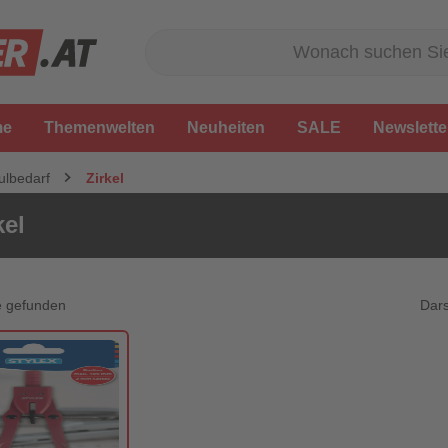
me
Themenwelten
Neuheiten
SALE
Newslette
ulbedarf
Zirkel
kel
Dars
e gefunden