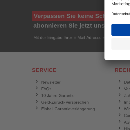
Verpassen Sie keine Schnäppch
abonnieren Sie jetzt unseren ko
Mit der Eingabe Ihrer E-Mail-Adresse registrieren Si
SERVICE
RECH
Newsletter
Dat
FAQs
Ve
10 Jahre Garantie
Zah
Geld-Zurück-Versprechen
Im
Einhell Garantieverlängerung
Wid
Coo
AG
Hin