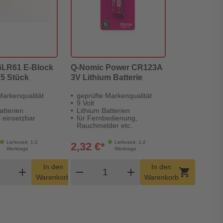
6LR61 E-Block
Q-Nomic Power CR123A
 5 Stück
3V Lithium Batterie
Markenqualität
geprüfte Markenqualität
9 Volt
atterien
Lithium Batterien
l einsetzbar
für Fernbedienung,
Rauchmelder etc.
Lieferzeit: 1-2
Lieferzeit: 1-2
2,32 €*
Werktage
Werktage
dukt Warenkorb Menge
Produkt Warenkorb Menge
In den
In den
add
shopping_cart
remove
add
shopping_cart
Warenkorb
Warenkorb