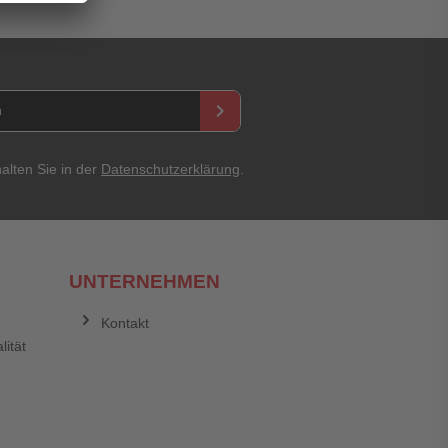
keyboard_arrow_right
alten Sie in der
Datenschutzerklärung
.
UNTERNEHMEN
Kontakt
lität