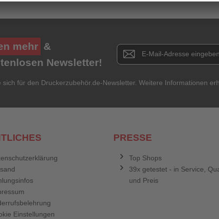
en mehr
&
Newsletter E-Mail Adresse
stenlosen Newsletter!
e sich für den Druckerzubehör.de-Newsletter. Weitere Informationen erh
TLICHES
PRESSE
enschutzerklärung
Top Shops
rsand
39x getestet - in Service, Qua
lungsinfos
und Preis
pressum
errufsbelehrung
kie Einstellungen