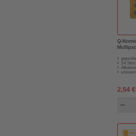
Q-Nomic
Multipac
geprüft
24 Stüc
Alkaline
unisver
2,54 €
Pr
remove