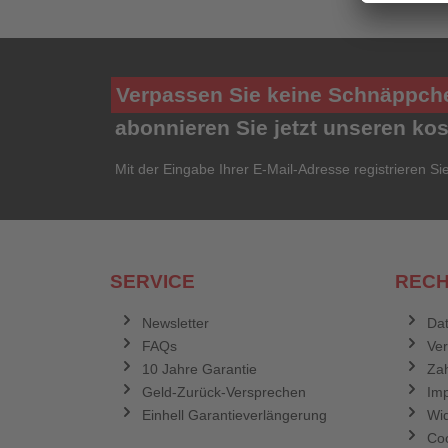
Verpassen Sie keine Schnäppch
abonnieren Sie jetzt unseren ko
Mit der Eingabe Ihrer E-Mail-Adresse registrieren Si
SERVICE
RECH
Newsletter
Dat
FAQs
Ve
10 Jahre Garantie
Zah
Geld-Zurück-Versprechen
Im
Einhell Garantieverlängerung
Wid
Coo