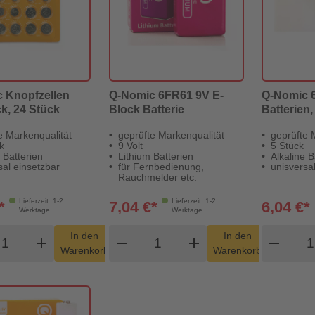
 Knopfzellen
Q-Nomic 6FR61 9V E-
Q-Nomic 
k, 24 Stück
Block Batterie
Batterien,
e Markenqualität
geprüfte Markenqualität
geprüfte 
k
9 Volt
5 Stück
 Batterien
Lithium Batterien
Alkaline B
sal einsetzbar
für Fernbedienung,
unisversa
Rauchmelder etc.
Lieferzeit: 1-2
Lieferzeit: 1-2
*
7,04 €*
6,04 €*
Werktage
Werktage
odukt Warenkorb Menge
Produkt Warenkorb Menge
Pro
In den
In den
add
shopping_cart
remove
add
shopping_cart
remove
Warenkorb
Warenkorb