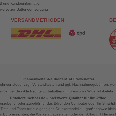
B und Kundeninformation
weise zur Batterieentsorgung
VERSANDMETHODEN
B
Themenwelten
Neuheiten
SALE
Newsletter
l. Mehrwertsteuer zzgl. Versandkosten und ggf. Nachnahmegebühren, w
zubehoer.de
• Alle Rechte vorbehalten •
Impressum
•
Widerrufsbelehr
Druckerzubehoer.de – preiswerte Qualität für Ihr Office
erzubehör oder Zubehör für das Büro, den Computer oder Ihr Smartp
 Tinte und Toner für alle gängigen Druckermodelle – großer sowie klein
Ihr Büro einrichten, die Werkstatt ausstatten oder den Alltag mit klein