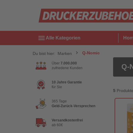
menu
Alle Kategorien
Ho
Q-Nomic
Du bist hier:
Marken
Über
7.000.000
Q-
zufriedene Kunden
10 Jahre Garantie
für Sie
5
Produkt
365 Tage
Geld-Zurück-Versprechen
Versandkostenfrei
ab 60€