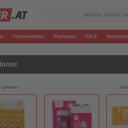
me
Themenwelten
Neuheiten
SALE
Newslette
Nomic
Dars
e gefunden