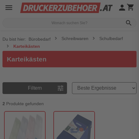
menu
person
shopping_cart
search
Schreibwaren
Schulbedarf
Du bist hier:
Bürobedarf
Karteikästen
Karteikästen
Preisreihenfolge
tune
Filtern
2
Produkte gefunden