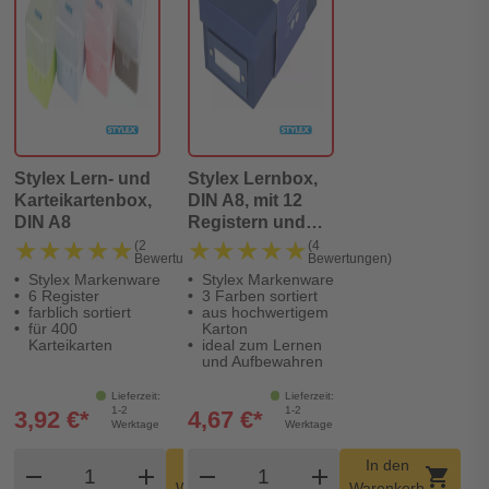
Stylex Lern- und
Stylex Lernbox,
Karteikartenbox,
DIN A8, mit 12
DIN A8
Registern und
Karteikarten
★★★★★
★★★★★
★★★★★
★★★★★
(2
(4
Bewertungen)
Bewertungen)
Stylex Markenware
Stylex Markenware
6 Register
3 Farben sortiert
farblich sortiert
aus hochwertigem
für 400
Karton
Karteikarten
ideal zum Lernen
und Aufbewahren
Lieferzeit:
Lieferzeit:
1-2
1-2
3,92 €*
4,67 €*
Werktage
Werktage
Produkt Warenkorb Menge
Produkt Warenkorb Meng
In den
In den
remove
add
remove
shopping_cart
add
shopping_cart
Warenkorb
Warenkorb