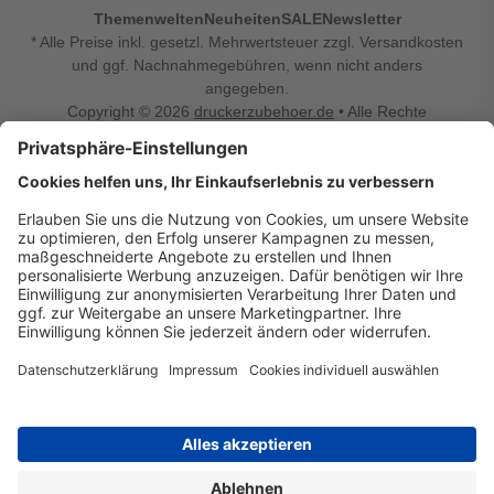
Themenwelten
Neuheiten
SALE
Newsletter
* Alle Preise inkl. gesetzl. Mehrwertsteuer zzgl. Versandkosten
und ggf. Nachnahmegebühren, wenn nicht anders
angegeben.
Copyright © 2026
druckerzubehoer.de
• Alle Rechte
vorbehalten •
Impressum
•
Widerrufsbelehrung
Vertrag widerrufen
Druckerzubehoer.de – preiswerte Qualität für Ihr Office
Sie sind auf der Suche nach dem passenden Druckerzubehör
oder Zubehör für das Büro, den Computer oder Ihr
Smartphone? Dann sind Sie bei Druckerzubehoer.de genau
richtig! Unser breites Sortiment bietet unter anderem Tinte
und Toner für alle gängigen Druckermodelle – großer sowie
kleiner Hersteller. Zugleich sind wir Ihr Online Fachhandel für
allerlei Elektro- und Bürozubehör. Sie möchten Ihr Büro
einrichten, die Werkstatt ausstatten oder den Alltag mit
kleinen Highlights aufpeppen? Neben Bürobedarf und allem,
was Ihren Arbeitsplatz noch komfortabler macht, finden Sie
bei uns auch Bastelspaß, Schulbedarf, Beleuchtung,
Autozubehör, Freizeit- und Küchengadgets sowie vieles mehr
für die ganze Familie. Entdecken Sie günstige Angebote und