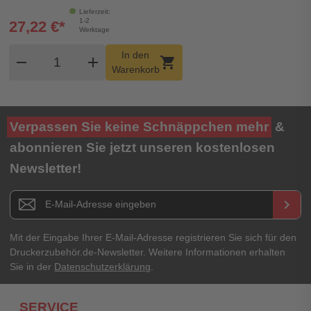
Lieferzeit:
1-2
27,22 €*
Werktage
Produkt Warenkorb Menge
In den
remove
add
shopping_cart
Warenkorb
Verpassen Sie keine Schnäppchen mehr
&
abonnieren Sie jetzt unseren kostenlosen
Newsletter!
Newsletter E-Mail Adresse
keyboard_arrow_right
Mit der Eingabe Ihrer E-Mail-Adresse registrieren Sie sich für den
Druckerzubehör.de-Newsletter. Weitere Informationen erhalten
Sie in der
Datenschutzerklärung
.
SERVICE