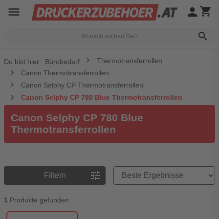
menu
person
shopping_cart
search
Thermotransferrollen
Du bist hier:
Bürobedarf
Canon Thermotransferrollen
Canon Selphy CP Thermotransferrollen
Canon Selphy CP 780 Blue Thermotransferrollen
Canon Selphy CP 780 Blue
Thermotransferrollen
Preisreihenfolge
tune
Filtern
1
Produkte gefunden