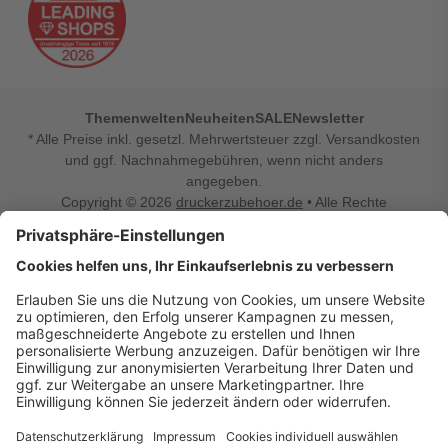
Themenwelten
Neuheiten
SALE
Newsletter
* Alle Preise inkl. gesetzl. Mehrwertsteuer zzgl. Versandkosten
und ggf. Nachnahmegebühren, wenn nicht anders
angegeben.
Copyright © 2026
druckerzubehoer.de
• Alle Rechte
vorbehalten •
Impressum
•
Widerrufsbelehrung
Vertrag widerrufen
Druckerzubehoer.de – preiswerte Qualität für Ihr Office
Sie sind auf der Suche nach dem passenden Druckerzubehör
oder Zubehör für das Büro, den Computer oder Ihr
Smartphone? Dann sind Sie bei Druckerzubehoer.de genau
richtig! Unser breites Sortiment bietet unter anderem Tinte
und Toner für alle gängigen Druckermodelle – großer sowie
kleiner Hersteller. Zugleich sind wir Ihr Online Fachhandel für
allerlei Elektro- und Bürozubehör. Sie möchten Ihr Büro
einrichten, die Werkstatt ausstatten oder den Alltag mit