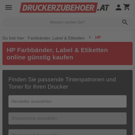
menu
person
shopping_cart
search
HP
Du bist hier:
Farbbänder, Label & Etiketten
HP Farbbänder, Label & Etiketten
online günstig kaufen
Finden Sie passende Tintenpatronen und
Toner für Ihren Drucker