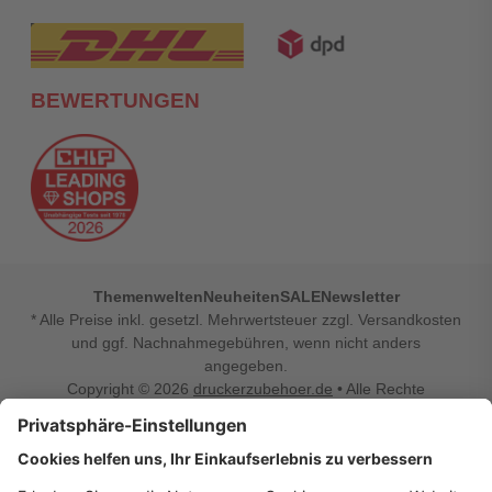
BEWERTUNGEN
Themenwelten
Neuheiten
SALE
Newsletter
* Alle Preise inkl. gesetzl. Mehrwertsteuer zzgl. Versandkosten
und ggf. Nachnahmegebühren, wenn nicht anders
angegeben.
Copyright © 2026
druckerzubehoer.de
• Alle Rechte
vorbehalten •
Impressum
•
Widerrufsbelehrung
Vertrag widerrufen
Druckerzubehoer.de – preiswerte Qualität für Ihr Office