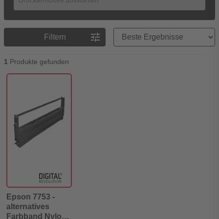
Preisreihenfolge
tune
Filtern
1
Produkte gefunden
Epson 7753 -
alternatives
Farbband Nylon