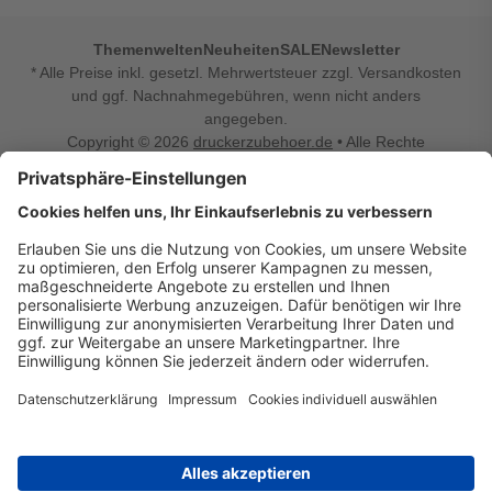
Themenwelten
Neuheiten
SALE
Newsletter
* Alle Preise inkl. gesetzl. Mehrwertsteuer zzgl. Versandkosten
und ggf. Nachnahmegebühren, wenn nicht anders
angegeben.
Copyright © 2026
druckerzubehoer.de
• Alle Rechte
vorbehalten •
Impressum
•
Widerrufsbelehrung
Vertrag widerrufen
Druckerzubehoer.de – preiswerte Qualität für Ihr Office
Sie sind auf der Suche nach dem passenden Druckerzubehör
oder Zubehör für das Büro, den Computer oder Ihr
Smartphone? Dann sind Sie bei Druckerzubehoer.de genau
richtig! Unser breites Sortiment bietet unter anderem Tinte
und Toner für alle gängigen Druckermodelle – großer sowie
kleiner Hersteller. Zugleich sind wir Ihr Online Fachhandel für
allerlei Elektro- und Bürozubehör. Sie möchten Ihr Büro
einrichten, die Werkstatt ausstatten oder den Alltag mit
kleinen Highlights aufpeppen? Neben Bürobedarf und allem,
was Ihren Arbeitsplatz noch komfortabler macht, finden Sie
bei uns auch Bastelspaß, Schulbedarf, Beleuchtung,