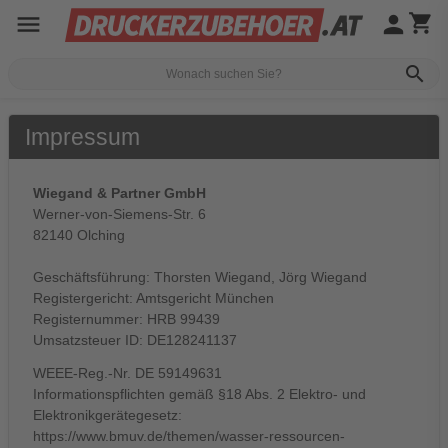
menu
person
shopping_cart
search
Impressum
Wiegand & Partner GmbH
Werner-von-Siemens-Str. 6
82140 Olching
Geschäftsführung: Thorsten Wiegand, Jörg Wiegand
Registergericht: Amtsgericht München
Registernummer: HRB 99439
Umsatzsteuer ID: DE128241137
WEEE-Reg.-Nr. DE 59149631
Informationspflichten gemäß §18 Abs. 2 Elektro- und
Elektronikgerätegesetz:
https://www.bmuv.de/themen/wasser-ressourcen-