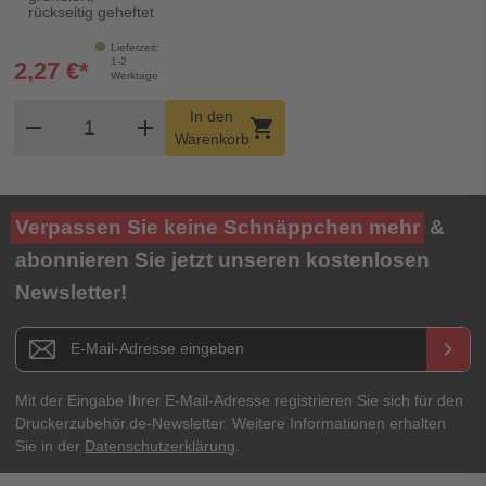
rückseitig geheftet
Lieferzeit:
1-2
2,27 €*
Werktage
Produkt Warenkorb Menge
In den
remove
add
shopping_cart
Warenkorb
Verpassen Sie keine Schnäppchen mehr
&
abonnieren Sie jetzt unseren kostenlosen
Newsletter!
Newsletter E-Mail Adresse
keyboard_arrow_right
Mit der Eingabe Ihrer E-Mail-Adresse registrieren Sie sich für den
Druckerzubehör.de-Newsletter. Weitere Informationen erhalten
Sie in der
Datenschutzerklärung
.