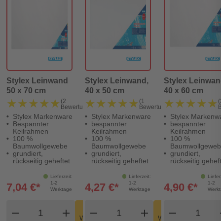
Stylex Leinwand
Stylex Leinwand,
Stylex Leinwa
50 x 70 cm
40 x 50 cm
40 x 60 cm
★★★★★
★★★★★
★★★★★
★★★★★
★★★★★
★★★★★
(2
(1
(
Bewertungen)
Bewertung)
Stylex Markenware
Stylex Markenware
Stylex Markenw
Bespannter
bespannter
bespannter
Keilrahmen
Keilrahmen
Keilrahmen
100 %
100 %
100 %
Baumwollgewebe
Baumwollgewebe
Baumwollgeweb
grundiert,
grundiert,
grundiert,
rückseitig geheftet
rückseitig geheftet
rückseitig gehef
Lieferzeit:
Lieferzeit:
Liefer
1-2
1-2
1-2
7,04 €*
4,27 €*
4,90 €*
Werktage
Werktage
Werk
Produkt Warenkorb Menge
Produkt Warenkorb Meng
Produkt
In den
In den
remove
add
remove
shopping_cart
add
remove
shopping_cart
Warenkorb
Warenkorb