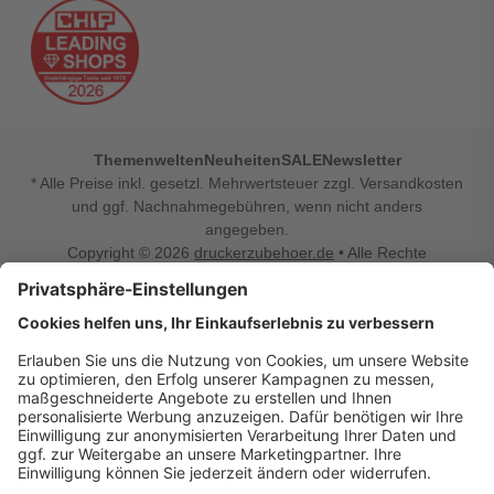
Themenwelten
Neuheiten
SALE
Newsletter
* Alle Preise inkl. gesetzl. Mehrwertsteuer zzgl. Versandkosten
und ggf. Nachnahmegebühren, wenn nicht anders
angegeben.
Copyright © 2026
druckerzubehoer.de
• Alle Rechte
vorbehalten •
Impressum
•
Widerrufsbelehrung
Vertrag widerrufen
Druckerzubehoer.de – preiswerte Qualität für Ihr Office
Sie sind auf der Suche nach dem passenden Druckerzubehör
oder Zubehör für das Büro, den Computer oder Ihr
Smartphone? Dann sind Sie bei Druckerzubehoer.de genau
richtig! Unser breites Sortiment bietet unter anderem Tinte
und Toner für alle gängigen Druckermodelle – großer sowie
kleiner Hersteller. Zugleich sind wir Ihr Online Fachhandel für