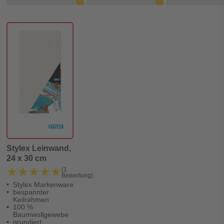
Stylex Leinwand,
24 x 30 cm
★★★★★
★★★★★
(1
Bewertung)
Stylex Markenware
bespannter
Keilrahmen
100 %
Baumwollgewebe
grundiert,