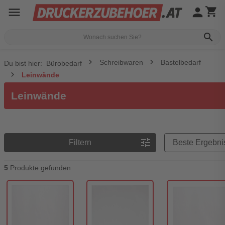
menu
person
shopping_cart
search
Schreibwaren
Bastelbedarf
Du bist hier:
Bürobedarf
Leinwände
Leinwände
Preisreihenfolge
tune
Filtern
5
Produkte gefunden