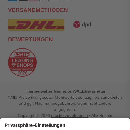
VERSANDMETHODEN
BEWERTUNGEN
Themenwelten
Neuheiten
SALE
Newsletter
* Alle Preise inkl. gesetzl. Mehrwertsteuer zzgl. Versandkosten
und ggf. Nachnahmegebühren, wenn nicht anders
angegeben.
Copyright © 2026
druckerzubehoer.de
• Alle Rechte
vorbehalten •
Impressum
•
Widerrufsbelehrung
Vertrag widerrufen