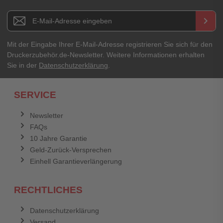
Newsletter E-Mail Adresse
keyboard_arrow_right
Mit der Eingabe Ihrer E-Mail-Adresse registrieren Sie sich für den
Druckerzubehör.de-Newsletter. Weitere Informationen erhalten
Sie in der
Datenschutzerklärung
.
SERVICE
Newsletter
FAQs
10 Jahre Garantie
Geld-Zurück-Versprechen
Einhell Garantieverlängerung
RECHTLICHES
Datenschutzerklärung
Versand