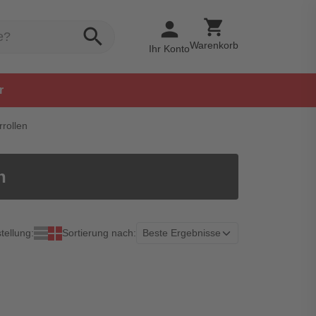
shopping_cart
person
search
Warenkorb
Ihr Konto
r
rollen
n
tellung:
Sortierung nach: