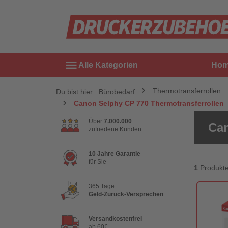
menu
Alle Kategorien
Ho
Thermotransferrollen
Du bist hier:
Bürobedarf
Canon Selphy CP 770 Thermotransferrollen
Über
7.000.000
Can
zufriedene Kunden
10 Jahre Garantie
für Sie
1
Produkt
365 Tage
Geld-Zurück-Versprechen
Versandkostenfrei
ab 60€