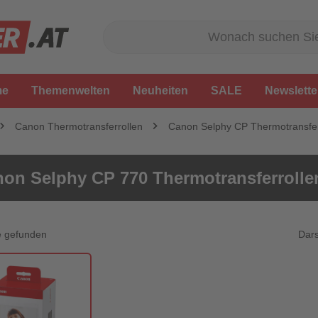
me
Themenwelten
Neuheiten
SALE
Newslette
Canon Thermotransferrollen
Canon Selphy CP Thermotransfer
on Selphy CP 770 Thermotransferrolle
Dars
e gefunden