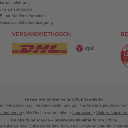
errufsbelehrung
kie Einstellungen
B und Kundeninformation
weise zur Batterieentsorgung
VERSANDMETHODEN
B
Themenwelten
Neuheiten
SALE
Newsletter
l. Mehrwertsteuer zzgl. Versandkosten und ggf. Nachnahmegebühren, w
zubehoer.de
• Alle Rechte vorbehalten •
Impressum
•
Widerrufsbelehr
Druckerzubehoer.de – preiswerte Qualität für Ihr Office
erzubehör oder Zubehör für das Büro, den Computer oder Ihr Smartp