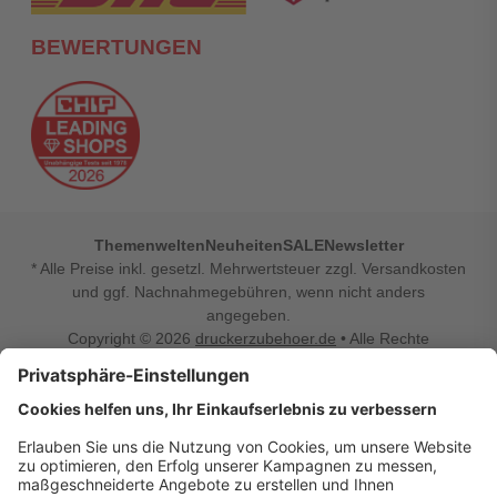
BEWERTUNGEN
Themenwelten
Neuheiten
SALE
Newsletter
* Alle Preise inkl. gesetzl. Mehrwertsteuer zzgl. Versandkosten
und ggf. Nachnahmegebühren, wenn nicht anders
angegeben.
Copyright © 2026
druckerzubehoer.de
• Alle Rechte
vorbehalten •
Impressum
•
Widerrufsbelehrung
Vertrag widerrufen
Druckerzubehoer.de – preiswerte Qualität für Ihr Office
Sie sind auf der Suche nach dem passenden Druckerzubehör
oder Zubehör für das Büro, den Computer oder Ihr
Smartphone? Dann sind Sie bei Druckerzubehoer.de genau