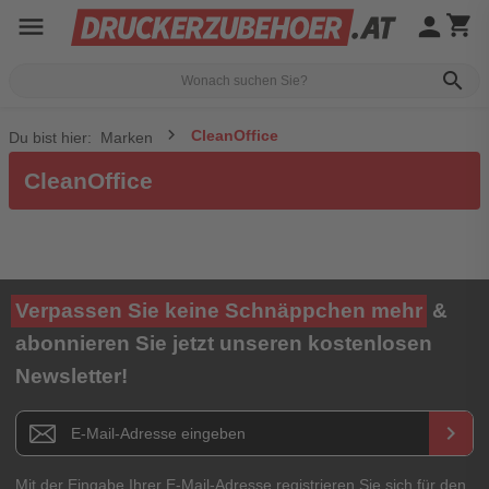
menu
person
shopping_cart
search
CleanOffice
Du bist hier:
Marken
CleanOffice
Verpassen Sie keine Schnäppchen mehr
&
abonnieren Sie jetzt unseren kostenlosen
Newsletter!
Newsletter E-Mail Adresse
keyboard_arrow_right
Mit der Eingabe Ihrer E-Mail-Adresse registrieren Sie sich für den