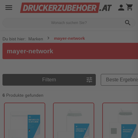
menu
person
shopping_cart
search
mayer-network
Du bist hier:
Marken
mayer-network
Preisreihenfolge
tune
Filtern
6
Produkte gefunden