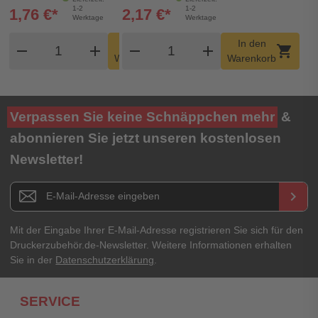
1-2
1-2
1,76 €*
2,17 €*
Werktage
Werktage
Produkt Warenkorb Menge
Produkt Warenkorb Meng
In den
In den
remove
add
remove
shopping_cart
add
shopping_cart
Warenkorb
Warenkorb
Verpassen Sie keine Schnäppchen mehr
&
abonnieren Sie jetzt unseren kostenlosen
Newsletter!
Newsletter E-Mail Adresse
keyboard_arrow_right
Mit der Eingabe Ihrer E-Mail-Adresse registrieren Sie sich für den
Druckerzubehör.de-Newsletter. Weitere Informationen erhalten
Sie in der
Datenschutzerklärung
.
SERVICE