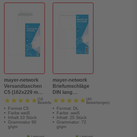
mayer-network
mayer-network
Versandtaschen
Briefumschläge
C5 (162x229 mm)
DIN lang
ohne Fenster,
(220x110 mm),
★★★★★
★★★★★
★★★★★
★★★★★
(16
(40
Bewertungen)
Bewertungen)
haftklebend, 90
ohne Fenster,
Format C5
Format: DL
g/qm, weiß, 10
selbstklebend, 72
Farbe weiß
Farbe: weiß
Stück
g/qm, 25 Stück
Inhalt 10 Stück
Inhalt: 25 Stück
Grammatur 90
Grammatur: 72
g/qm
g/qm
Lieferzeit:
Lieferzeit: