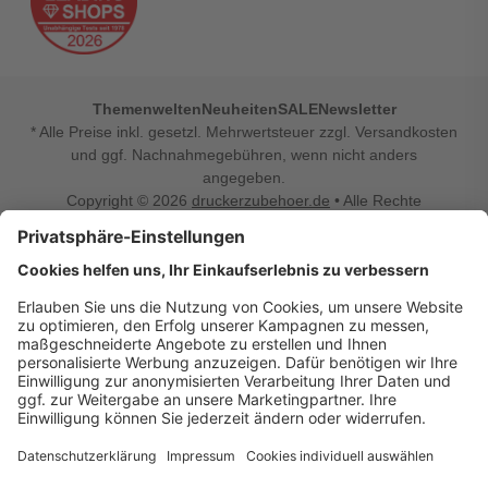
Themenwelten
Neuheiten
SALE
Newsletter
* Alle Preise inkl. gesetzl. Mehrwertsteuer zzgl. Versandkosten
und ggf. Nachnahmegebühren, wenn nicht anders
angegeben.
Copyright © 2026
druckerzubehoer.de
• Alle Rechte
vorbehalten •
Impressum
•
Widerrufsbelehrung
Vertrag widerrufen
Druckerzubehoer.de – preiswerte Qualität für Ihr Office
Sie sind auf der Suche nach dem passenden Druckerzubehör
oder Zubehör für das Büro, den Computer oder Ihr
Smartphone? Dann sind Sie bei Druckerzubehoer.de genau
richtig! Unser breites Sortiment bietet unter anderem Tinte
und Toner für alle gängigen Druckermodelle – großer sowie
kleiner Hersteller. Zugleich sind wir Ihr Online Fachhandel für
allerlei Elektro- und Bürozubehör. Sie möchten Ihr Büro
einrichten, die Werkstatt ausstatten oder den Alltag mit
kleinen Highlights aufpeppen? Neben Bürobedarf und allem,