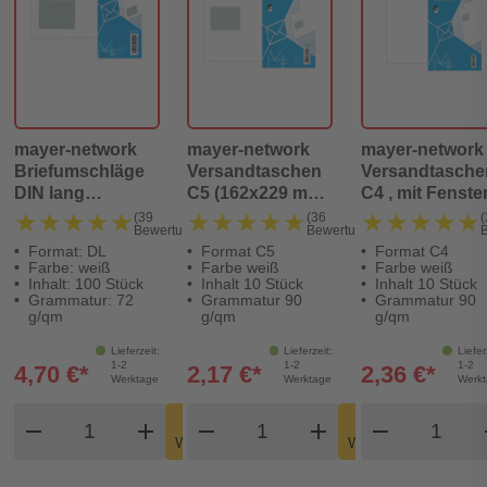
mayer-network
mayer-network
mayer-network
Briefumschläge
Versandtaschen
Versandtasche
DIN lang
C5 (162x229 mm)
C4 , mit Fenster
(220x110 mm),
mit Fenster,
haftklebend, 90
★★★★★
★★★★★
★★★★★
★★★★★
★★★★★
★★★★★
(39
(36
(
Bewertungen)
Bewertungen)
mit Fenster,
haftklebend, 90
g/qm, weiß, 10
Format: DL
Format C5
Format C4
selbstklebend, 72
g/qm, weiß, 10
Stück
Farbe: weiß
Farbe weiß
Farbe weiß
g/qm, 100 Stück
Stück
Inhalt: 100 Stück
Inhalt 10 Stück
Inhalt 10 Stück
Grammatur: 72
Grammatur 90
Grammatur 90
g/qm
g/qm
g/qm
Lieferzeit:
Lieferzeit:
Liefer
1-2
1-2
1-2
4,70 €*
2,17 €*
2,36 €*
Werktage
Werktage
Werk
Produkt Warenkorb Menge
Produkt Warenkorb Meng
Produkt
In den
In den
remove
add
remove
shopping_cart
add
remove
shopping_cart
Warenkorb
Warenkorb