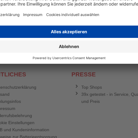
en mehr
&
Newsletter E-Mail Adresse
stenlosen Newsletter!
e sich für den Druckerzubehör.de-Newsletter. Weitere Informationen erh
TLICHES
PRESSE
enschutzerklärung
Top Shops
rsand
39x getestet - in Service, Qua
lungsinfos
und Preis
pressum
errufsbelehrung
kie Einstellungen
B und Kundeninformation
weise zur Batterieentsorgung