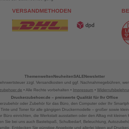
VERSANDMETHODEN
B
Themenwelten
Neuheiten
SALE
Newsletter
l. Mehrwertsteuer zzgl. Versandkosten und ggf. Nachnahmegebühren, w
zubehoer.de
• Alle Rechte vorbehalten •
Impressum
•
Widerrufsbelehr
Druckerzubehoer.de – preiswerte Qualität für Ihr Office
erzubehör oder Zubehör für das Büro, den Computer oder Ihr Smartp
 Tinte und Toner für alle gängigen Druckermodelle – großer sowie klein
Ihr Büro einrichten, die Werkstatt ausstatten oder den Alltag mit klein
den Sie bei uns auch Bastelspaß, Schulbedarf, Beleuchtung, Autozubehö
milie. Entdecken Sie günstige Angebote und allerlei Ideen auf Drucke