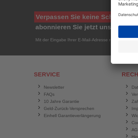
Verpassen Sie keine Schnäppch
abonnieren Sie jetzt unseren ko
Mit der Eingabe Ihrer E-Mail-Adresse registrieren Si
SERVICE
RECH
Newsletter
Dat
FAQs
Ve
10 Jahre Garantie
Zah
Geld-Zurück-Versprechen
Im
Einhell Garantieverlängerung
Wid
Coo
AG
Hin