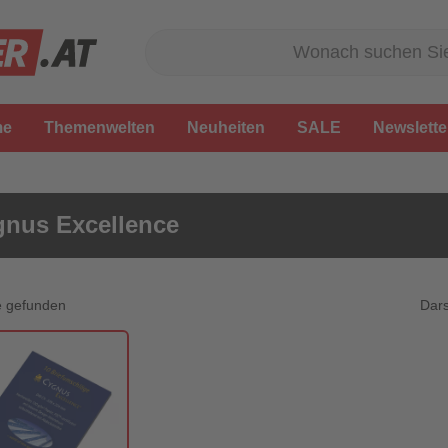
me
Themenwelten
Neuheiten
SALE
Newslette
nus Excellence
Dars
e gefunden