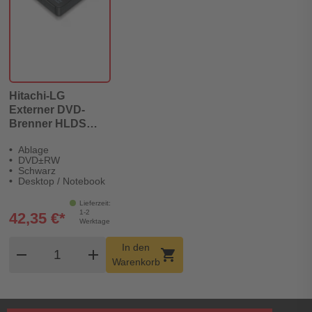
Hitachi-LG
Externer DVD-
Brenner HLDS
GP57EB40 Slim
Ablage
USB schwarz
DVD±RW
Schwarz
Desktop / Notebook
Lieferzeit:
1-2
42,35 €*
Werktage
Produkt Warenkorb Menge
In den
remove
add
shopping_cart
Warenkorb