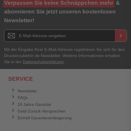
Verpassen Sie keine Schnäppchen mehr
&
abonnieren Sie jetzt unseren kostenlosen
Newsletter!
Newsletter E-Mail Adresse
keyboard_arrow_right
Mit der Eingabe Ihrer E-Mail-Adresse registrieren Sie sich für den
Druckerzubehör.de-Newsletter. Weitere Informationen erhalten
Sie in der
Datenschutzerklärung
.
SERVICE
Newsletter
FAQs
10 Jahre Garantie
Geld-Zurück-Versprechen
Einhell Garantieverlängerung