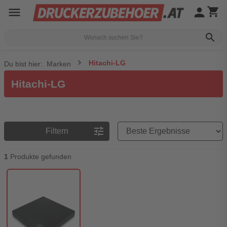
menu
person
shopping_cart
search
Hitachi-LG
Du bist hier:
Marken
Hitachi-LG
Preisreihenfolge
tune
Filtern
1
Produkte gefunden