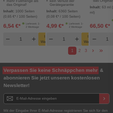
das Original
mehr Füllmenge als
kein Verlust der
Revolution
das Original!
Gerätegarantie
Inhalt:
63 ml (
Inhalt:
1000 Seiten
Inhalt:
6360 Seiten
ml)
(0,65 €* / 100 Seiten)
(0,08 €* / 100 Seiten)
Lieferzeit: 1-
Lieferzeit: 1-
6,54 €*
4,99 €*
66,50 €*
2 Werktage
2 Werktage
Produkt Warenkorb Menge
Produkt Warenkorb Men
Produ
In den
In den
remove
add
remove
shopping_cart
add
remove
shopping_cart
Warenkorb
Warenkorb
1
2
3
Verpassen Sie keine Schnäppchen mehr
&
abonnieren Sie jetzt unseren kostenlosen
Newsletter!
Newsletter E-Mail Adresse
keyboard_arrow_right
Mit der Eingabe Ihrer E-Mail-Adresse registrieren Sie sich für den