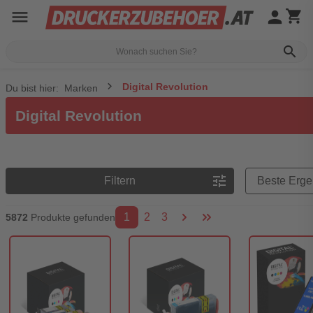
menu
person
shopping_cart
search
Digital Revolution
Du bist hier:
Marken
Digital Revolution
Preisreihenfolge
tune
Filtern
1
2
3
5872
Produkte gefunden