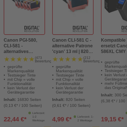
Canon PGI-580,
Canon CLI-581 C -
Kompatible 
CLI-581 -
alternative Patrone
ersetzt Can
alternatives
'cyan' 13 ml | 820
586XL CMY
Patronen
Seiten - Digital
★★★★★
★★★★★
★★★★★
★★★★★
(473
(212
Bewertungen)
Bewertungen)
geprüfte
MultiPack
Revolution
Markenquali
geprüfte
geprüfte
'pigment-schwarz
Testsieger T
Markenqualität
Markenqualität
schwarz cyan
kein Verlust
Testsieger Tinte
Testsieger Tinte
Gerätegaran
mit Chip = volle
mit Chip = volle
magenta gelb' -
mehr Füllme
Funktionalität
Funktionalität
Digital Revolution
das Original
kein Verlust der
kein Verlust der
Gerätegarantie
Gerätegarantie
Inhalt:
300 Se
Inhalt:
16830 Seiten
Inhalt:
820 Seiten
(6,38 €* / 100 
(0,13 €* / 100 Seiten)
(0,61 €* / 100 Seiten)
Lieferzeit:
1-2
Lieferzeit: 1-
22,44 €*
4,99 €*
19,15 €*
Werktage
2 Werktage