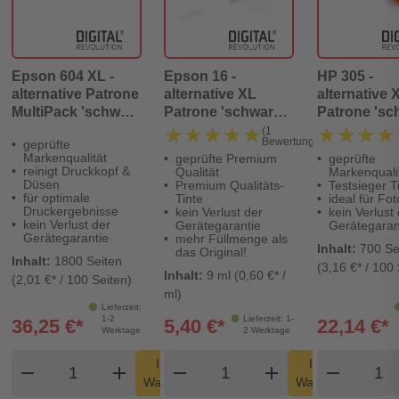
Epson 604 XL -
Epson 16 -
HP 305 -
alternative Patrone
alternative XL
alternative 
MultiPack 'schwarz
Patrone 'schwarz'
Patrone 'sc
cyan magenta
14,6 ml | 500 Seiten
18 ml | 700 S
★★★★★
★★★★★
★★★★
★★★★
(1
Bewertung)
geprüfte
gelb' - Digital
- Digital Revolution
Digital Revo
Markenqualität
geprüfte Premium
geprüfte
Revolution
reinigt Druckkopf &
Qualität
Markenquali
Düsen
Premium Qualitäts-
Testsieger T
für optimale
Tinte
ideal für Fo
Druckergebnisse
kein Verlust der
kein Verlust
kein Verlust der
Gerätegarantie
Gerätegaran
Gerätegarantie
mehr Füllmenge als
Inhalt:
700 Se
das Original!
Inhalt:
1800 Seiten
(3,16 €* / 100 
Inhalt:
9 ml (0,60 €* /
(2,01 €* / 100 Seiten)
ml)
Lieferzeit:
1-2
Lieferzeit: 1-
36,25 €*
5,40 €*
22,14 €*
Werktage
2 Werktage
Produkt Warenkorb Menge
Produkt Warenkorb Men
Produ
In den
In den
remove
add
remove
shopping_cart
add
remove
shopping_cart
Warenkorb
Warenkorb