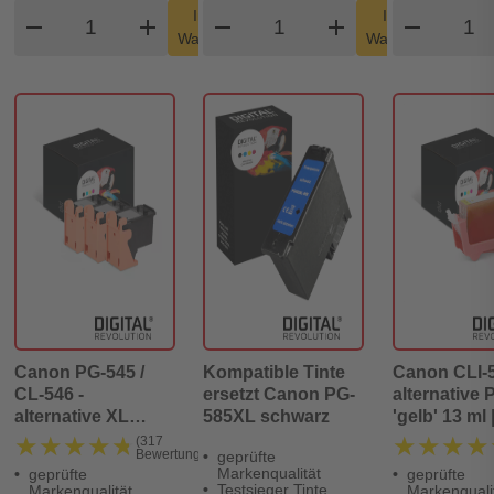
Produkt Warenkorb Menge
Produkt Warenkorb Men
Produ
In den
In den
remove
add
remove
shopping_cart
add
remove
shopping_cart
Warenkorb
Warenkorb
Canon PG-545 /
Kompatible Tinte
Canon CLI-5
CL-546 -
ersetzt Canon PG-
alternative 
alternative XL
585XL schwarz
'gelb' 13 ml 
Patronen
Seiten - Digi
★★★★★
★★★★★
★★★★
★★★★
(317
Bewertungen)
geprüfte
MultiPack '2x
Revolution
Markenqualität
geprüfte
geprüfte
schwarz + farbig' -
Testsieger Tinte
Markenqualität
Markenquali