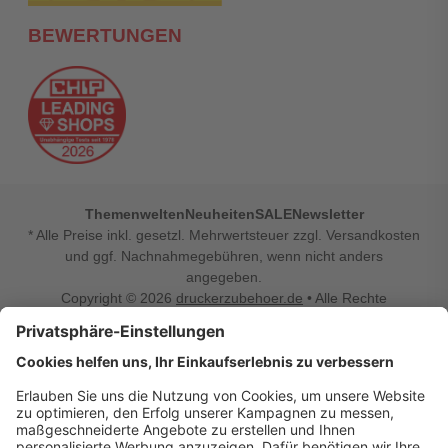
BEWERTUNGEN
Themenwelten
Neuheiten
SALE
Newsletter
* Alle Preise inkl. gesetzl. Mehrwertsteuer zzgl. Versandkosten
und ggf. Nachnahmegebühren, wenn nicht anders
angegeben.
Copyright © 2026
druckerzubehoer.de
• Alle Rechte
vorbehalten •
Impressum
•
Widerrufsbelehrung
Vertrag widerrufen
Druckerzubehoer.de – preiswerte Qualität für Ihr Office
Sie sind auf der Suche nach dem passenden Druckerzubehör
oder Zubehör für das Büro, den Computer oder Ihr
Smartphone? Dann sind Sie bei Druckerzubehoer.de genau