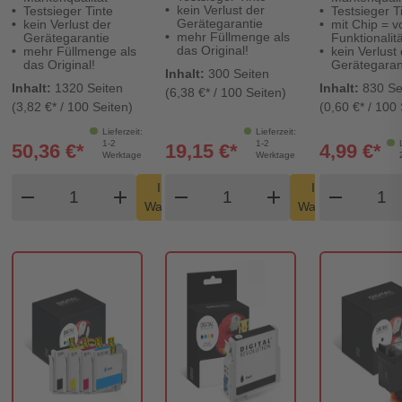
Digital Revolution
kein Verlust der
Testsieger Tinte
Testsieger T
Gerätegarantie
kein Verlust der
mit Chip = vo
mehr Füllmenge als
Gerätegarantie
Funktionalitä
das Original!
mehr Füllmenge als
kein Verlust
das Original!
Gerätegaran
Inhalt:
300 Seiten
Inhalt:
1320 Seiten
Inhalt:
830 Se
(6,38 €* / 100 Seiten)
(3,82 €* / 100 Seiten)
(0,60 €* / 100 
Lieferzeit:
Lieferzeit:
1-2
1-2
50,36 €*
19,15 €*
4,99 €*
Werktage
Werktage
Produkt Warenkorb Menge
Produkt Warenkorb Men
Produ
In den
In den
remove
add
remove
shopping_cart
add
remove
shopping_cart
Warenkorb
Warenkorb