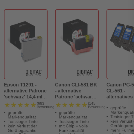
Epson T1291 -
Canon CLI-581 BK
Canon PG-5
alternative Patrone
- alternative
CL-561 -
'schwarz' 14,4 ml |
Patrone 'schwarz'
alternatives
1.000 Seiten -
13 ml | 6.360 Seiten
Patronen
★★★★★
★★★★★
★★★★★
★★★★★
(683
(145
Bewertungen)
Bewertungen)
geprüfte
Digital Revolution
- Digital Revolution
MultiPack 2
Markenquali
geprüfte
geprüfte
schwarz 20 m
Testsieger T
Markenqualität
Markenqualität
500 Seiten, 
kein Verlust
Testsieger Tinte
Testsieger Tinte
Gerätegaran
kein Verlust der
mit Chip = volle
farbig 18 ml 
mehr Füllme
Gerätegarantie
Funktionalität
Seiten - Digi