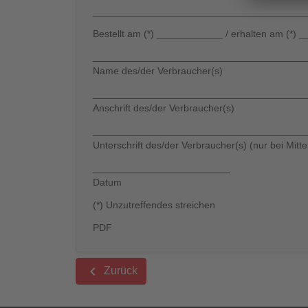
_______________________________________
Bestellt am (*) ____________ / erhalten am (*
_______________________________________
Name des/der Verbraucher(s)
_______________________________________
Anschrift des/der Verbraucher(s)
_______________________________________
Unterschrift des/der Verbraucher(s) (nur bei Mitte
_________________________
Datum
(*) Unzutreffendes streichen
PDF
keyboard_arrow_left
Zurück