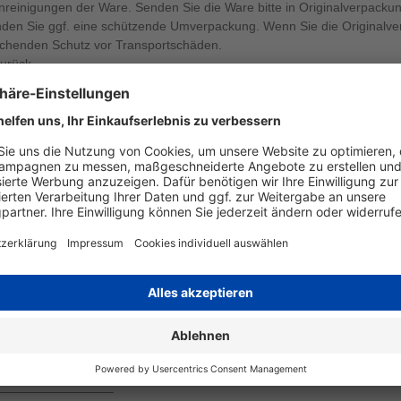
reinigungen der Ware. Senden Sie die Ware bitte in Originalverpackun
den Sie ggf. eine schützende Umverpackung. Wenn Sie die Originalverp
eichenden Schutz vor Transportschäden.
zurück.
fern 1-2 nicht Voraussetzung für die wirksame Ausübung des Widerrufsr
len Sie bitte dieses Formular aus und senden es zurück.
(*) abgeschlossenen Vertrag über den Kauf der folgenden Waren (*)/die 
________________