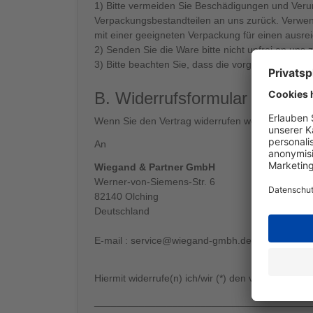
1) Bitte vermeiden Sie Beschädigungen und Verun
Verpackungsbestandteilen an uns zurück. Verwen
mit einer geeigneten Verpackung für einen ausr
2) Senden Sie die Ware bitte nicht unfrei an uns 
3) Bitte beachten Sie, dass die vorgenannten Zif
B. Widerrufsformular
Wenn Sie den Vertrag widerrufen wollen, dann fül
An
Wiegand & Partner GmbH
Werner-von-Siemens-Str. 6
82140 Olching
Deutschland
E-mail :
service@wiegand-gmbh.de
Hiermit widerrufe(n) ich/wir (*) den von mir/uns 
_______________________________________