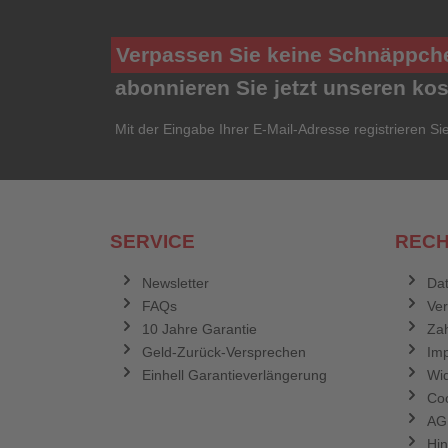
Verpassen Sie keine Schnäppch
abonnieren Sie jetzt unseren ko
Mit der Eingabe Ihrer E-Mail-Adresse registrieren Si
SERVICE
RECH
Newsletter
Dat
FAQs
Ve
10 Jahre Garantie
Zah
Geld-Zurück-Versprechen
Im
Einhell Garantieverlängerung
Wid
Coo
AG
Hin