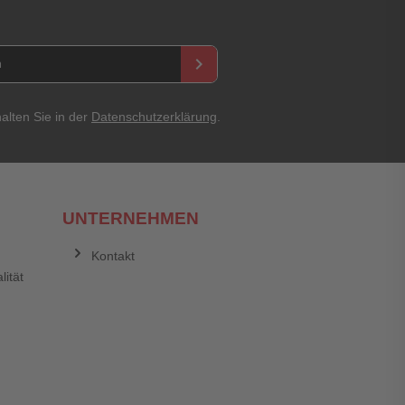
keyboard_arrow_right
alten Sie in der
Datenschutzerklärung
.
UNTERNEHMEN
Kontakt
lität