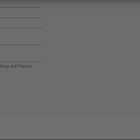
________________
) __________________
_________________
_________________
_________________
ilung auf Papier)