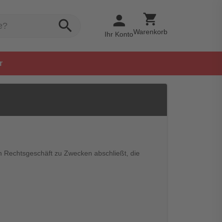
shopping_cart
person
search
Warenkorb
Ihr Konto
r
in Rechtsgeschäft zu Zwecken abschließt, die