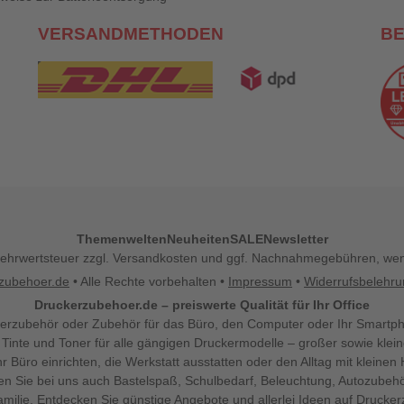
VERSANDMETHODEN
B
Themenwelten
Neuheiten
SALE
Newsletter
l. Mehrwertsteuer zzgl. Versandkosten und ggf. Nachnahmegebühren, w
zubehoer.de
• Alle Rechte vorbehalten •
Impressum
•
Widerrufsbelehr
Druckerzubehoer.de – preiswerte Qualität für Ihr Office
erzubehör oder Zubehör für das Büro, den Computer oder Ihr Smartp
 Tinte und Toner für alle gängigen Druckermodelle – großer sowie klein
Ihr Büro einrichten, die Werkstatt ausstatten oder den Alltag mit klein
den Sie bei uns auch Bastelspaß, Schulbedarf, Beleuchtung, Autozubehö
milie. Entdecken Sie günstige Angebote und allerlei Ideen auf Drucke