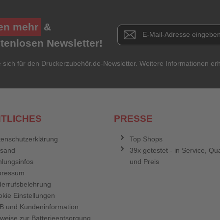
en mehr
&
Newsletter E-Mail Adresse
stenlosen Newsletter!
e sich für den Druckerzubehör.de-Newsletter. Weitere Informationen erh
TLICHES
PRESSE
enschutzerklärung
Top Shops
rsand
39x getestet - in Service, Qua
lungsinfos
und Preis
pressum
errufsbelehrung
kie Einstellungen
B und Kundeninformation
weise zur Batterieentsorgung