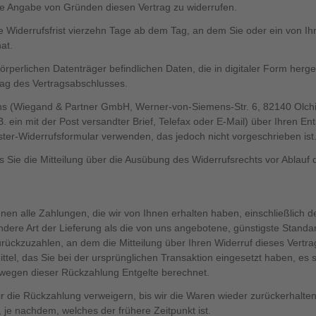
e Angabe von Gründen diesen Vertrag zu widerrufen.
 Widerrufsfrist vierzehn Tage ab dem Tag, an dem Sie oder ein von Ihne
at.
rperlichen Datenträger befindlichen Daten, die in digitaler Form hergest
Tag des Vertragsabschlusses.
ns (Wiegand & Partner GmbH, Werner-von-Siemens-Str. 6, 82140 Olchi
 B. ein mit der Post versandter Brief, Telefax oder E-Mail) über Ihren En
ter-Widerrufsformular verwenden, das jedoch nicht vorgeschrieben ist
s Sie die Mitteilung über die Ausübung des Widerrufsrechts vor Ablauf 
nen alle Zahlungen, die wir von Ihnen erhalten haben, einschließlich 
ndere Art der Lieferung als die von uns angebotene, günstigste Standa
ückzuzahlen, an dem die Mitteilung über Ihren Widerruf dieses Vertrag
el, das Sie bei der ursprünglichen Transaktion eingesetzt haben, es s
 wegen dieser Rückzahlung Entgelte berechnet.
r die Rückzahlung verweigern, bis wir die Waren wieder zurückerhalte
je nachdem, welches der frühere Zeitpunkt ist.