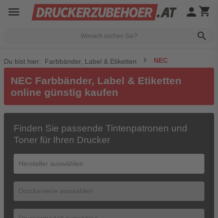
menu
person
shopping_cart
search
NEC
Du bist hier:
Farbbänder, Label & Etiketten
NEC Farbbänder, Label & Etiketten
online günstig kaufen
Finden Sie passende Tintenpatronen und
Toner für Ihren Drucker