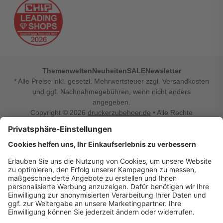
Themenwelten
Neuheiten
SALE
Newsletter
* Alle Preise inkl. gesetzl. Mehrwertsteuer zzgl. Versandkosten
und ggf. Nachnahmegebühren, wenn nicht anders
angegeben.
Copyright © 2026
druckerzubehoer.de
• Alle Rechte
vorbehalten •
Impressum
•
Widerrufsbelehrung
Vertrag widerrufen
Druckerzubehoer.de – preiswerte Qualität für Ihr Office
Sie sind auf der Suche nach dem passenden Druckerzubehör
oder Zubehör für das Büro, den Computer oder Ihr
Smartphone? Dann sind Sie bei Druckerzubehoer.de genau
richtig! Unser breites Sortiment bietet unter anderem Tinte
und Toner für alle gängigen Druckermodelle – großer sowie
kleiner Hersteller. Zugleich sind wir Ihr Online Fachhandel für
allerlei Elektro- und Bürozubehör. Sie möchten Ihr Büro