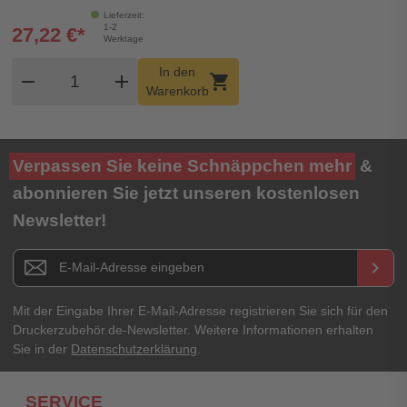
Lieferzeit:
1-2
27,22 €*
Werktage
Produkt Warenkorb Menge
In den
remove
add
shopping_cart
Warenkorb
Verpassen Sie keine Schnäppchen mehr
&
abonnieren Sie jetzt unseren kostenlosen
Newsletter!
Newsletter E-Mail Adresse
keyboard_arrow_right
Mit der Eingabe Ihrer E-Mail-Adresse registrieren Sie sich für den
Druckerzubehör.de-Newsletter. Weitere Informationen erhalten
Sie in der
Datenschutzerklärung
.
SERVICE