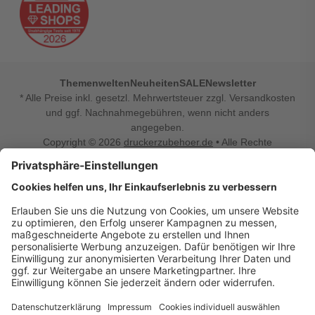
Themenwelten
Neuheiten
SALE
Newsletter
* Alle Preise inkl. gesetzl. Mehrwertsteuer zzgl. Versandkosten
und ggf. Nachnahmegebühren, wenn nicht anders
angegeben.
Copyright © 2026
druckerzubehoer.de
• Alle Rechte
vorbehalten •
Impressum
•
Widerrufsbelehrung
Vertrag widerrufen
Druckerzubehoer.de – preiswerte Qualität für Ihr Office
Sie sind auf der Suche nach dem passenden Druckerzubehör
oder Zubehör für das Büro, den Computer oder Ihr
Smartphone? Dann sind Sie bei Druckerzubehoer.de genau
richtig! Unser breites Sortiment bietet unter anderem Tinte
und Toner für alle gängigen Druckermodelle – großer sowie
kleiner Hersteller. Zugleich sind wir Ihr Online Fachhandel für
allerlei Elektro- und Bürozubehör. Sie möchten Ihr Büro
einrichten, die Werkstatt ausstatten oder den Alltag mit