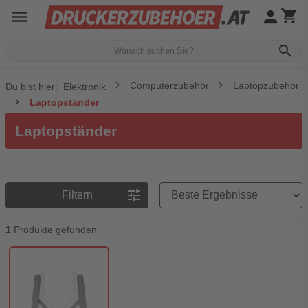
menu
person
shopping_cart
search
Computerzubehör
Laptopzubehör
Du bist hier:
Elektronik
Laptopständer
Laptopständer
Preisreihenfolge
tune
Filtern
1
Produkte gefunden