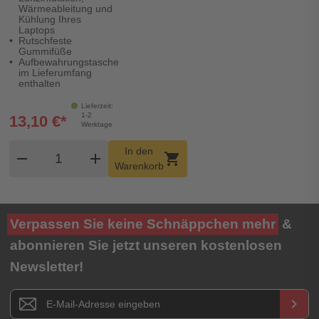
Wärmeableitung und
Kühlung Ihres
Laptops
Rutschfeste
Gummifüße
Aufbewahrungstasche
im Lieferumfang
enthalten
Lieferzeit:
1-2
13,10 €*
Werktage
Produkt Warenkorb Menge
In den
remove
add
shopping_cart
Warenkorb
Verpassen Sie keine Schnäppchen mehr
&
abonnieren Sie jetzt unseren kostenlosen
Newsletter!
Newsletter E-Mail Adresse
keyboard_arrow_right