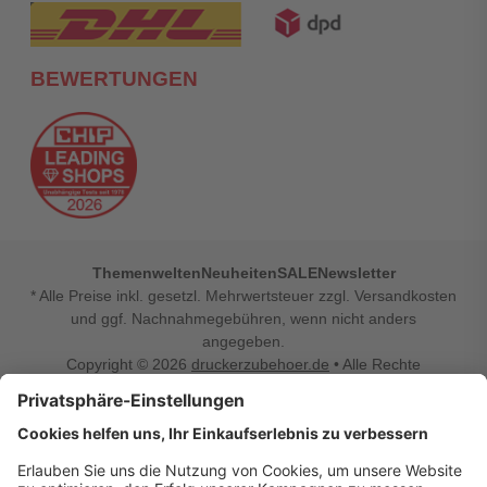
BEWERTUNGEN
Themenwelten
Neuheiten
SALE
Newsletter
* Alle Preise inkl. gesetzl. Mehrwertsteuer zzgl. Versandkosten
und ggf. Nachnahmegebühren, wenn nicht anders
angegeben.
Copyright © 2026
druckerzubehoer.de
• Alle Rechte
vorbehalten •
Impressum
•
Widerrufsbelehrung
Vertrag widerrufen
Druckerzubehoer.de – preiswerte Qualität für Ihr Office
Sie sind auf der Suche nach dem passenden Druckerzubehör