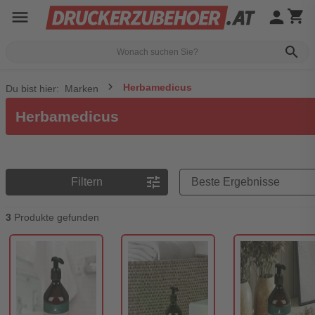
menu
person
shopping_cart
search
Herbamedicus
Du bist hier:
Marken
Herbamedicus
Preisreihenfolge
tune
Filtern
3
Produkte gefunden