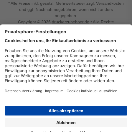
* Alle Preise inkl. gesetzl. Mehrwertsteuer zzgl. Versandkosten
und ggf. Nachnahmegebühren, wenn nicht anders
angegeben.
Copyright © 2026
druckerzubehoer.de
• Alle Rechte
vorbehalten •
Impressum
•
Widerrufsbelehrung
Vertrag widerrufen
Druckerzubehoer.de – preiswerte Qualität für Ihr Office
Sie sind auf der Suche nach dem passenden Druckerzubehör
oder Zubehör für das Büro, den Computer oder Ihr
Smartphone? Dann sind Sie bei Druckerzubehoer.de genau
richtig! Unser breites Sortiment bietet unter anderem Tinte
und Toner für alle gängigen Druckermodelle – großer sowie
kleiner Hersteller. Zugleich sind wir Ihr Online Fachhandel für
allerlei Elektro- und Bürozubehör. Sie möchten Ihr Büro
einrichten, die Werkstatt ausstatten oder den Alltag mit
kleinen Highlights aufpeppen? Neben Bürobedarf und allem,
was Ihren Arbeitsplatz noch komfortabler macht, finden Sie
bei uns auch Bastelspaß, Schulbedarf, Beleuchtung,
Autozubehör, Freizeit- und Küchengadgets sowie vieles mehr
für die ganze Familie. Entdecken Sie günstige Angebote und
allerlei Ideen auf Druckerzubehoer.de!