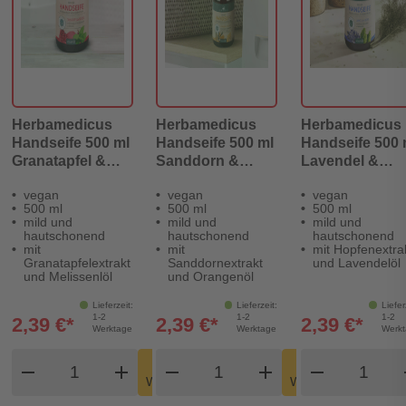
Herbamedicus
Herbamedicus
Herbamedicus
Handseife 500 ml
Handseife 500 ml
Handseife 500 
Granatapfel &
Sanddorn &
Lavendel &
Melisse
Orange
Hopfen
vegan
vegan
vegan
500 ml
500 ml
500 ml
mild und
mild und
mild und
hautschonend
hautschonend
hautschonend
mit
mit
mit Hopfenextra
Granatapfelextrakt
Sanddornextrakt
und Lavendelöl
und Melissenlöl
und Orangenöl
Lieferzeit:
Lieferzeit:
Liefer
1-2
1-2
1-2
2,39 €*
2,39 €*
2,39 €*
Werktage
Werktage
Werk
Produkt Warenkorb Menge
Produkt Warenkorb Meng
Produkt
In den
In den
remove
add
remove
shopping_cart
add
remove
shopping_cart
Warenkorb
Warenkorb