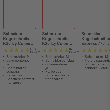
Schneider
Schneider
Schneider
Kugelschreiber
Kugelschreiber
Kugelschreibe
K20 Icy Colours -
K20 Icy Colours -
Express 775 - 
M, schwarz
M, blau
blau
★★★★★
★★★★★
★★★★★
★★★★★
★★★★★
★★★★★
(194
(63
(
Bewertungen)
Bewertungen)
(dokumentenecht)
(dokumentenecht)
(dokumentenec
Strichstärke: M
Strichstärke: M
Strichstärke: M
dokumentenecht:
Schreibfarbe: blau
Tiefpreisgaranti
ja
dokumentenecht:
Schreibfarbe: bl
Schreibfarbe:
ja
schnelle Lieferu
schwarz
Farbe des
Farbe des
Schaftes: blau-
Schaftes: schwarz-
transparent
transparent