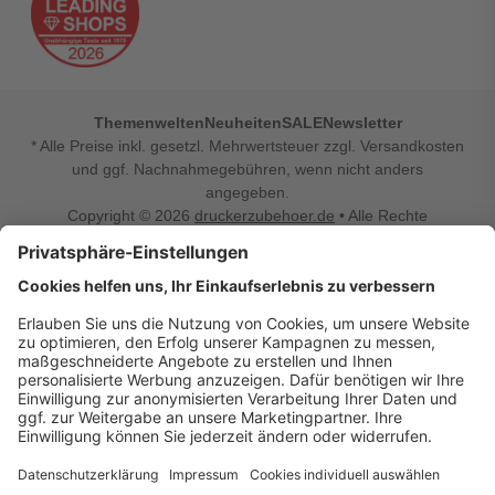
Themenwelten
Neuheiten
SALE
Newsletter
* Alle Preise inkl. gesetzl. Mehrwertsteuer zzgl. Versandkosten
und ggf. Nachnahmegebühren, wenn nicht anders
angegeben.
Copyright © 2026
druckerzubehoer.de
• Alle Rechte
vorbehalten •
Impressum
•
Widerrufsbelehrung
Vertrag widerrufen
Druckerzubehoer.de – preiswerte Qualität für Ihr Office
Sie sind auf der Suche nach dem passenden Druckerzubehör
oder Zubehör für das Büro, den Computer oder Ihr
Smartphone? Dann sind Sie bei Druckerzubehoer.de genau
richtig! Unser breites Sortiment bietet unter anderem Tinte
und Toner für alle gängigen Druckermodelle – großer sowie
kleiner Hersteller. Zugleich sind wir Ihr Online Fachhandel für
allerlei Elektro- und Bürozubehör. Sie möchten Ihr Büro
einrichten, die Werkstatt ausstatten oder den Alltag mit