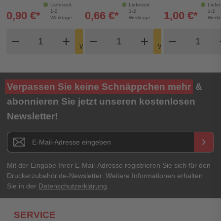
Lieferzeit:
Lieferzeit:
Liefer
1-2
1-2
1-2
0,90 €*
0,66 €*
1,00 €*
Werktage
Werktage
Werk
Produkt Warenkorb Menge
Produkt Warenkorb Meng
Produkt
In den
In den
remove
add
remove
shopping_cart
add
remove
shopping_cart
Warenkorb
Warenkorb
Verpassen Sie keine Schnäppchen mehr
&
abonnieren Sie jetzt unseren kostenlosen
Newsletter!
Newsletter E-Mail Adresse
keyboard_arrow_right
Mit der Eingabe Ihrer E-Mail-Adresse registrieren Sie sich für den
Druckerzubehör.de-Newsletter. Weitere Informationen erhalten
Sie in der
Datenschutzerklärung
.
SERVICE