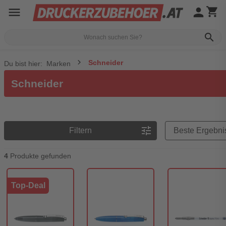
menu
person
shopping_cart
search
Schneider
Du bist hier:
Marken
Schneider
Preisreihenfolge
tune
Filtern
4
Produkte gefunden
Top-Deal