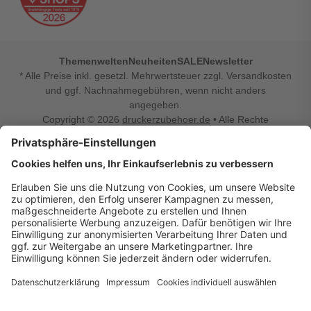
Themenwelten
Neuheiten
SALE
Newsletter
* Alle Preise inkl. gesetzl. Mehrwertsteuer zzgl. Versandkosten
und ggf. Nachnahmegebühren, wenn nicht anders
angegeben.
Copyright © 2026
druckerzubehoer.de
• Alle Rechte
vorbehalten •
Impressum
•
Widerrufsbelehrung
Vertrag widerrufen
Druckerzubehoer.de – preiswerte Qualität für Ihr Office
Sie sind auf der Suche nach dem passenden Druckerzubehör
oder Zubehör für das Büro, den Computer oder Ihr
Smartphone? Dann sind Sie bei Druckerzubehoer.de genau
richtig! Unser breites Sortiment bietet unter anderem Tinte
und Toner für alle gängigen Druckermodelle – großer sowie
kleiner Hersteller. Zugleich sind wir Ihr Online Fachhandel für
allerlei Elektro- und Bürozubehör. Sie möchten Ihr Büro
einrichten, die Werkstatt ausstatten oder den Alltag mit
kleinen Highlights aufpeppen? Neben Bürobedarf und allem,