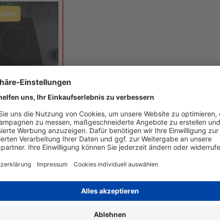
sten
onskochfeld
ld Ø 22 cm
uch-Display
rbare Kochstufen:
bare
turstufen
Lieferzeit: 1-2
€*
Werktage