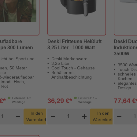
ufladbare
Deski Fritteuse Heißluft
Deski Du
mpe 300 Lumen
3,25 Liter - 1000 Watt
Induktion
3500W
Licht bei Sport und
Deski Markenware
3,25 Liter
3500 Wat
men, 50 Meter
Cool Touch - Gehäuse
Touch Dis
ite
Behälter mit
schnelles 
-wiederaufladbar
Antihaftbeschichtung
Kochen
tmodi: Hoch,
elegantes
, Rot
Design
Lieferzeit: 1-2
Lieferzeit: 1-2
€*
36,29 €*
77,64 €
Werktage
Werktage
odukt Warenkorb Menge
Produkt Warenkorb Menge
Pro
In den
In den
add
shopping_cart
remove
add
shopping_cart
remove
Warenkorb
Warenkorb