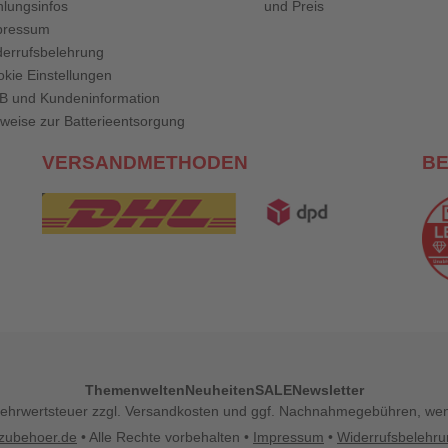
lungsinfos
und Preis
pressum
errufsbelehrung
kie Einstellungen
B und Kundeninformation
weise zur Batterieentsorgung
VERSANDMETHODEN
B
Themenwelten
Neuheiten
SALE
Newsletter
l. Mehrwertsteuer zzgl. Versandkosten und ggf. Nachnahmegebühren, w
zubehoer.de
• Alle Rechte vorbehalten •
Impressum
•
Widerrufsbelehr