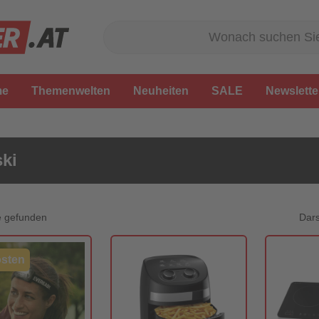
me
Themenwelten
Neuheiten
SALE
Newslette
ki
Dars
e gefunden
sten