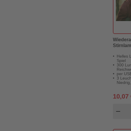
Wiedera
Stirnla
Helles 
Spiel
300 Lu
Reichwe
per USB
3 Leuch
Niedrig
10,07 
Pr
remove