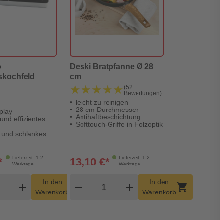
o
Deski Bratpfanne Ø 28
skochfeld
cm
★★★★★
★★★★★
(52
Bewertungen)
leicht zu reinigen
t
28 cm Durchmesser
play
Antihaftbeschichtung
und effizientes
Softtouch-Griffe in Holzoptik
 und schlankes
Lieferzeit: 1-2
Lieferzeit: 1-2
*
13,10 €*
Werktage
Werktage
dukt Warenkorb Menge
Produkt Warenkorb Menge
In den
In den
add
shopping_cart
remove
add
shopping_cart
Warenkorb
Warenkorb