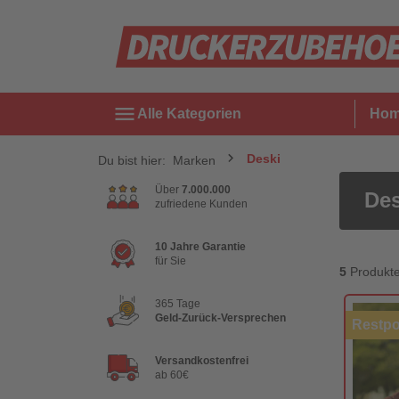
menu
Alle Kategorien
Ho
Deski
Du bist hier:
Marken
Über
7.000.000
Des
zufriedene Kunden
10 Jahre Garantie
für Sie
5
Produkt
365 Tage
Geld-Zurück-Versprechen
Restpo
Versandkostenfrei
ab 60€