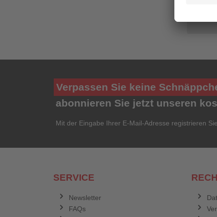
Pr
remove
Verpassen Sie keine Schnäppch
abonnieren Sie jetzt unseren ko
Mit der Eingabe Ihrer E-Mail-Adresse registrieren Si
SERVICE
RECH
Newsletter
Dat
FAQs
Ve