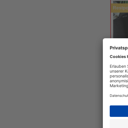
Restpo
Deski
Indukti
2000W
Kochfe
LED To
Regulie
10
Einstell
Tempera
41,34 