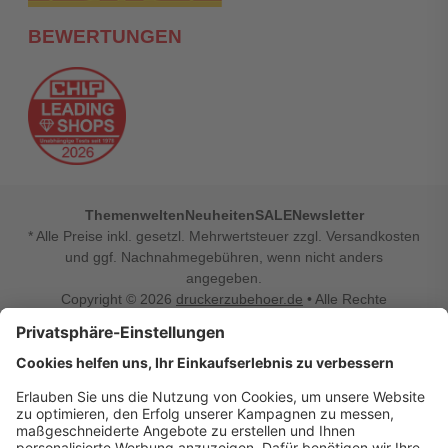
BEWERTUNGEN
Themenwelten
Neuheiten
SALE
Newsletter
* Alle Preise inkl. gesetzl. Mehrwertsteuer zzgl. Versandkosten
und ggf. Nachnahmegebühren, wenn nicht anders
angegeben.
Copyright © 2026
druckerzubehoer.de
• Alle Rechte
vorbehalten •
Impressum
•
Widerrufsbelehrung
Vertrag widerrufen
Druckerzubehoer.de – preiswerte Qualität für Ihr Office
Sie sind auf der Suche nach dem passenden Druckerzubehör
oder Zubehör für das Büro, den Computer oder Ihr
Smartphone? Dann sind Sie bei Druckerzubehoer.de genau