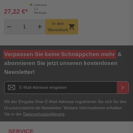
Lieferzeit:
1-2
27,22 €*
Werktage
Produkt Warenkorb Menge
In den
remove
add
shopping_cart
Warenkorb
Verpassen Sie keine Schnäppchen mehr
&
abonnieren Sie jetzt unseren kostenlosen
Newsletter!
Newsletter E-Mail Adresse
keyboard_arrow_right
Mit der Eingabe Ihrer E-Mail-Adresse registrieren Sie sich für den
Druckerzubehör.de-Newsletter. Weitere Informationen erhalten
Sie in der
Datenschutzerklärung
.
SERVICE