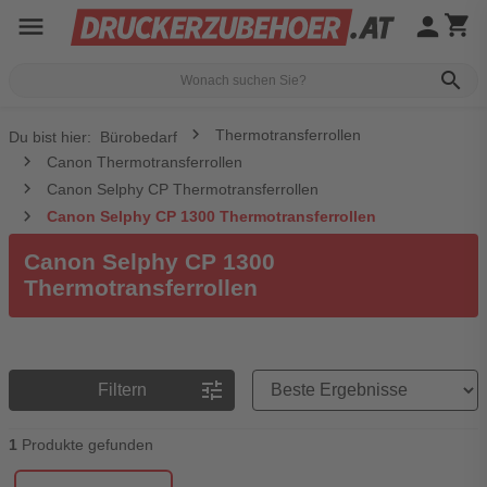
menu
person
shopping_cart
search
Thermotransferrollen
Du bist hier:
Bürobedarf
Canon Thermotransferrollen
Canon Selphy CP Thermotransferrollen
Canon Selphy CP 1300 Thermotransferrollen
Canon Selphy CP 1300
Thermotransferrollen
Preisreihenfolge
tune
Filtern
1
Produkte gefunden