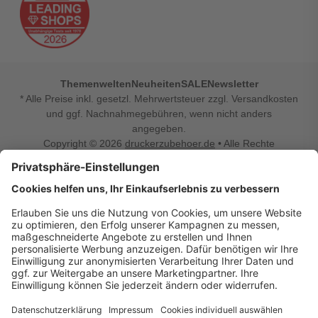
Themenwelten
Neuheiten
SALE
Newsletter
* Alle Preise inkl. gesetzl. Mehrwertsteuer zzgl. Versandkosten
und ggf. Nachnahmegebühren, wenn nicht anders
angegeben.
Copyright © 2026
druckerzubehoer.de
• Alle Rechte
vorbehalten •
Impressum
•
Widerrufsbelehrung
Vertrag widerrufen
Druckerzubehoer.de – preiswerte Qualität für Ihr Office
Sie sind auf der Suche nach dem passenden Druckerzubehör
oder Zubehör für das Büro, den Computer oder Ihr
Smartphone? Dann sind Sie bei Druckerzubehoer.de genau
richtig! Unser breites Sortiment bietet unter anderem Tinte
und Toner für alle gängigen Druckermodelle – großer sowie
kleiner Hersteller. Zugleich sind wir Ihr Online Fachhandel für
allerlei Elektro- und Bürozubehör. Sie möchten Ihr Büro
einrichten, die Werkstatt ausstatten oder den Alltag mit