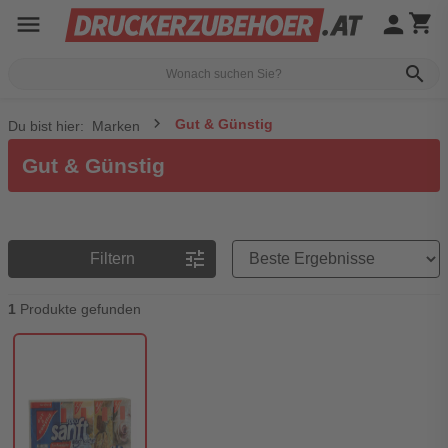
menu
person
shopping_cart
search
Gut & Günstig
Du bist hier:
Marken
Gut & Günstig
Preisreihenfolge
tune
Filtern
1
Produkte gefunden