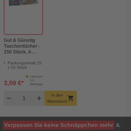
Gut & Günstig
Taschentücher -
150 Stück, 4-
lagig, weiß
Packungsinhalt 15
x 10 Stück
Lieferzeit:
1-2
3,59 €*
Werktage
Produkt Warenkorb Menge
In den
remove
add
shopping_cart
Warenkorb
Verpassen Sie keine Schnäppchen mehr
&