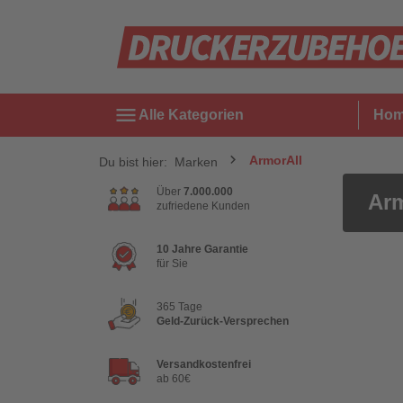
menu
Alle Kategorien
Ho
ArmorAll
Du bist hier:
Marken
Über
7.000.000
Arm
zufriedene Kunden
10 Jahre Garantie
für Sie
365 Tage
Geld-Zurück-Versprechen
Versandkostenfrei
ab 60€