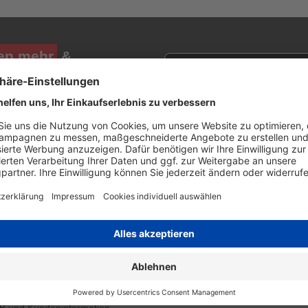
en mehr
&
Newsletter E-Mail Adresse
stenlosen Newsletter!
e sich für den Druckerzubehör.de-Newsletter. Weitere Informationen erh
TLICHES
PRESSE
enschutzerklärung
Top Shops
rsand
39x getestet - in Service, Qua
lungsinfos
und Preis
pressum
errufsbelehrung
kie Einstellungen