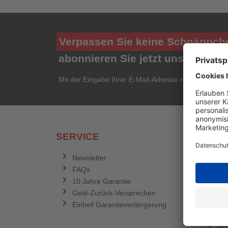
Verpassen Sie keine Schnäppch
abonnieren Sie jetzt unseren ko
Mit der Eingabe Ihrer E-Mail-Adresse registrieren Si
SERVICE
RECH
Newsletter
Dat
FAQs
Ve
10 Jahre Garantie
Zah
Geld-Zurück-Versprechen
Im
Einhell Garantieverlängerung
Wid
Coo