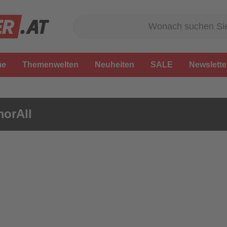
me
Themenwelten
Neuheiten
SALE
Newslette
orAll