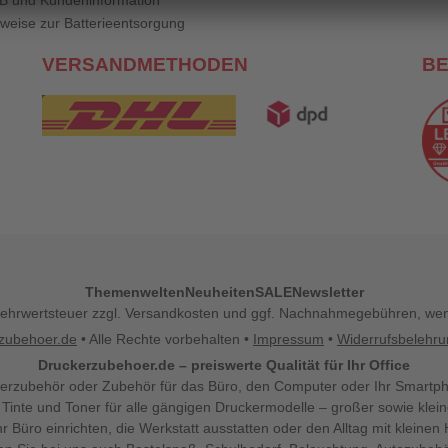
B und Kundeninformation
weise zur Batterieentsorgung
VERSANDMETHODEN
B
Themenwelten
Neuheiten
SALE
Newsletter
l. Mehrwertsteuer zzgl. Versandkosten und ggf. Nachnahmegebühren, w
zubehoer.de
• Alle Rechte vorbehalten •
Impressum
•
Widerrufsbelehr
Druckerzubehoer.de – preiswerte Qualität für Ihr Office
erzubehör oder Zubehör für das Büro, den Computer oder Ihr Smartp
 Tinte und Toner für alle gängigen Druckermodelle – großer sowie klein
Ihr Büro einrichten, die Werkstatt ausstatten oder den Alltag mit klein