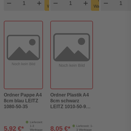
In den
In den
remove
add
remove
shopping_cart
add
remove
shopping_cart
Warenkorb
Warenkorb
Ordner Pappe A4
Ordner Plastik A4
8cm blau LEITZ
8cm schwarz
1080-50-35
LEITZ 1010-50-95
180° Mechanik
Lieferzeit:
1-3
Lieferzeit: 1-
5,92 €*
8,05 €*
Werktage
3 Werktage