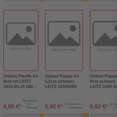
Ordner Plastik A4
Ordner Pappe A4
Ordner Pappe
8cm rot LEITZ
5,2cm schwarz
8cm schwarz
1010-50-25 180°
LEITZ 10505095
LEITZ 1080-5
Mechanik
Lieferzeit:
1-3
Lieferzeit: 1-
Lie
8,05 €*
5,92 €*
5,92 €*
Werktage
3 Werktage
3 
Produkt Warenkorb Menge
Produkt Warenkorb Meng
Produk