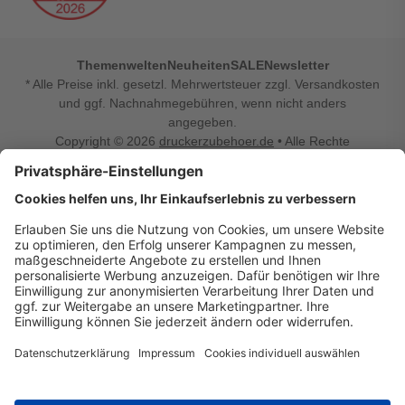
Themenwelten
Neuheiten
SALE
Newsletter
* Alle Preise inkl. gesetzl. Mehrwertsteuer zzgl. Versandkosten
und ggf. Nachnahmegebühren, wenn nicht anders
angegeben.
Copyright © 2026
druckerzubehoer.de
• Alle Rechte
vorbehalten •
Impressum
•
Widerrufsbelehrung
Vertrag widerrufen
Druckerzubehoer.de – preiswerte Qualität für Ihr Office
Sie sind auf der Suche nach dem passenden Druckerzubehör
oder Zubehör für das Büro, den Computer oder Ihr
Smartphone? Dann sind Sie bei Druckerzubehoer.de genau
richtig! Unser breites Sortiment bietet unter anderem Tinte
und Toner für alle gängigen Druckermodelle – großer sowie
kleiner Hersteller. Zugleich sind wir Ihr Online Fachhandel für
allerlei Elektro- und Bürozubehör. Sie möchten Ihr Büro
einrichten, die Werkstatt ausstatten oder den Alltag mit
kleinen Highlights aufpeppen? Neben Bürobedarf und allem,
was Ihren Arbeitsplatz noch komfortabler macht, finden Sie