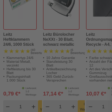
Leitz
Leitz Bürolocher
Leitz
Heftklammern
NeXXt - 30 Blatt,
Ordnungsma
24/6, 1000 Stück
schwarz metallic
Recycle - A4,
Fächer, Karto
★★★★★
★★★★★
★★★★★
★★★★★
★★★★
★★★★
(40
(6
Bewertungen)
Bewertungen)
(RC), , schwa
Klammertyp 24/6
10 Jahre Garantie
Farbe schwar
Material Metall,
Stanzleistung 30
Anzahl der Fä
verzinkt
Blatt
12
Heftleistung bis 30
Artikelbezeichnung
Art des Versc
Blatt
Locher
Gummizug
Packungsinhalt
365 Geld-Zurück-
Greifausschnit
1.000 Stück
Versprechen
vorhanden ne
Lieferzeit:
Lieferzeit:
1-2
1-2
0,79 €*
17,14 €*
10,07 €*
Werktage
Werktage
Produkt Warenkorb Menge
Produkt Warenkorb Meng
Produk
In den
In den
remove
add
remove
shopping_cart
add
remove
shopping_cart
Warenkorb
Warenkorb