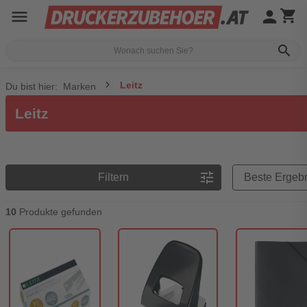
menu
person
shopping_cart
search
Leitz
Du bist hier:
Marken
Leitz
Preisreihenfolge
tune
Filtern
10
Produkte gefunden