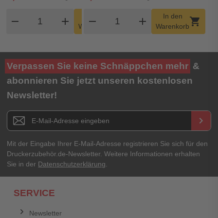
Produkt Warenkorb Menge
Produkt Warenkorb Meng
In den
In den
remove
add
remove
shopping_cart
add
shopping_cart
Warenkorb
Warenkorb
Verpassen Sie keine Schnäppchen mehr
&
abonnieren Sie jetzt unseren kostenlosen
Newsletter!
Newsletter E-Mail Adresse
keyboard_arrow_right
Mit der Eingabe Ihrer E-Mail-Adresse registrieren Sie sich für den
Druckerzubehör.de-Newsletter. Weitere Informationen erhalten
Sie in der
Datenschutzerklärung
.
SERVICE
Newsletter