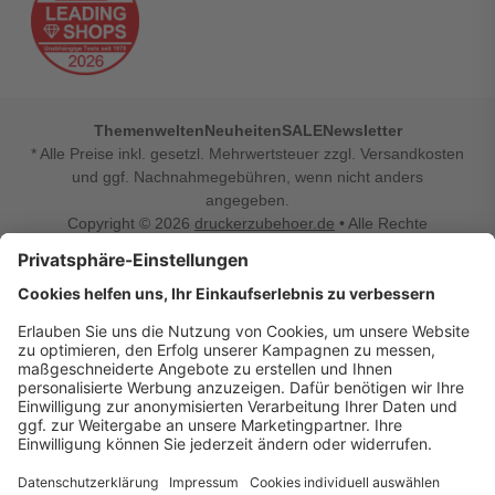
Themenwelten
Neuheiten
SALE
Newsletter
* Alle Preise inkl. gesetzl. Mehrwertsteuer zzgl. Versandkosten
und ggf. Nachnahmegebühren, wenn nicht anders
angegeben.
Copyright © 2026
druckerzubehoer.de
• Alle Rechte
vorbehalten •
Impressum
•
Widerrufsbelehrung
Vertrag widerrufen
Druckerzubehoer.de – preiswerte Qualität für Ihr Office
Sie sind auf der Suche nach dem passenden Druckerzubehör
oder Zubehör für das Büro, den Computer oder Ihr
Smartphone? Dann sind Sie bei Druckerzubehoer.de genau
richtig! Unser breites Sortiment bietet unter anderem Tinte
und Toner für alle gängigen Druckermodelle – großer sowie
kleiner Hersteller. Zugleich sind wir Ihr Online Fachhandel für
allerlei Elektro- und Bürozubehör. Sie möchten Ihr Büro
einrichten, die Werkstatt ausstatten oder den Alltag mit