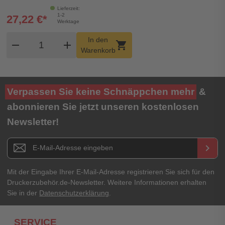
Lieferzeit:
1-2
27,22 €*
Werktage
Produkt Warenkorb Menge
In den
remove
add
shopping_cart
Warenkorb
Verpassen Sie keine Schnäppchen mehr
&
abonnieren Sie jetzt unseren kostenlosen
Newsletter!
Newsletter E-Mail Adresse
keyboard_arrow_right
Mit der Eingabe Ihrer E-Mail-Adresse registrieren Sie sich für den
Druckerzubehör.de-Newsletter. Weitere Informationen erhalten
Sie in der
Datenschutzerklärung
.
SERVICE