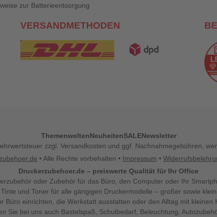
weise zur Batterieentsorgung
VERSANDMETHODEN
B
Themenwelten
Neuheiten
SALE
Newsletter
l. Mehrwertsteuer zzgl. Versandkosten und ggf. Nachnahmegebühren, w
zubehoer.de
• Alle Rechte vorbehalten •
Impressum
•
Widerrufsbelehr
Druckerzubehoer.de – preiswerte Qualität für Ihr Office
erzubehör oder Zubehör für das Büro, den Computer oder Ihr Smartp
 Tinte und Toner für alle gängigen Druckermodelle – großer sowie klein
Ihr Büro einrichten, die Werkstatt ausstatten oder den Alltag mit klein
den Sie bei uns auch Bastelspaß, Schulbedarf, Beleuchtung, Autozubehö