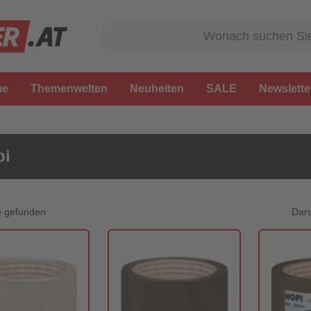
me
Themenwelten
Neuheiten
SALE
Newslette
pi
Dars
e gefunden