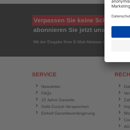
Verpassen Sie keine Schnäppch
abonnieren Sie jetzt unseren ko
Mit der Eingabe Ihrer E-Mail-Adresse registrieren Si
SERVICE
RECH
Newsletter
Dat
FAQs
Ve
10 Jahre Garantie
Zah
Geld-Zurück-Versprechen
Im
Einhell Garantieverlängerung
Wid
Coo
AG