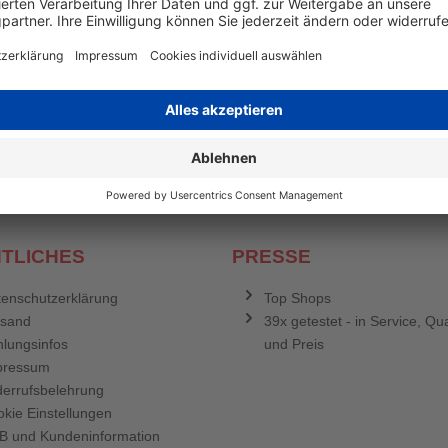
en mehr
&
Newsletter E-Mail Adresse
stenlosen Newsletter!
e sich für den Druckerzubehör.de-Newsletter. Weitere Informationen erh
TLICHES
PRESSE
enschutzerklärung
Top Shops
rsand
39x getestet - in Service, Qua
lungsinfos
und Preis
pressum
errufsbelehrung
kie Einstellungen
B und Kundeninformation