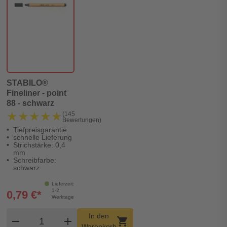
STABILO®
Fineliner - point
88 - schwarz
★★★★★
★★★★★
(145
Bewertungen)
Tiefpreisgarantie
schnelle Lieferung
Strichstärke: 0,4
mm
Schreibfarbe:
schwarz
Lieferzeit:
1-2
0,79 €*
Werktage
Produkt Warenkorb Menge
In den
remove
add
shopping_cart
Warenkorb