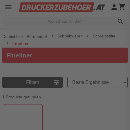
menu
person
shopping_cart
search
Schreibwaren
Schreibstifte
Du bist hier:
Bürobedarf
Fineliner
Fineliner
Preisreihenfolge
tune
Filtern
1
Produkte gefunden