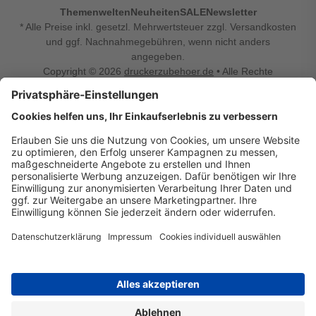
Themenwelten
Neuheiten
SALE
Newsletter
* Alle Preise inkl. gesetzl. Mehrwertsteuer zzgl. Versandkosten
und ggf. Nachnahmegebühren, wenn nicht anders
angegeben.
Copyright © 2026
druckerzubehoer.de
• Alle Rechte
vorbehalten •
Impressum
•
Widerrufsbelehrung
Vertrag widerrufen
Druckerzubehoer.de – preiswerte Qualität für Ihr Office
Sie sind auf der Suche nach dem passenden Druckerzubehör
oder Zubehör für das Büro, den Computer oder Ihr
Smartphone? Dann sind Sie bei Druckerzubehoer.de genau
richtig! Unser breites Sortiment bietet unter anderem Tinte
und Toner für alle gängigen Druckermodelle – großer sowie
kleiner Hersteller. Zugleich sind wir Ihr Online Fachhandel für
allerlei Elektro- und Bürozubehör. Sie möchten Ihr Büro
einrichten, die Werkstatt ausstatten oder den Alltag mit
kleinen Highlights aufpeppen? Neben Bürobedarf und allem,
was Ihren Arbeitsplatz noch komfortabler macht, finden Sie
bei uns auch Bastelspaß, Schulbedarf, Beleuchtung,
Autozubehör, Freizeit- und Küchengadgets sowie vieles mehr
für die ganze Familie. Entdecken Sie günstige Angebote und