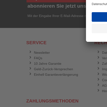
abonnieren Sie jetzt unseren ko
Mit der Eingabe Ihrer E-Mail-Adresse registrieren Si
SERVICE
RECH
Newsletter
Dat
FAQs
Ve
10 Jahre Garantie
Zah
Geld-Zurück-Versprechen
Im
Einhell Garantieverlängerung
Wid
Coo
AG
Hin
ZAHLUNGSMETHODEN