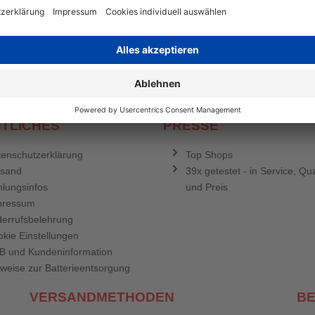
stenlosen Newsletter!
e sich für den Druckerzubehör.de-Newsletter. Weitere Informationen erh
TLICHES
PRESSE
enschutzerklärung
Top Shops
rsand
39x getestet - in Service, Qua
lungsinfos
und Preis
pressum
errufsbelehrung
kie Einstellungen
B und Kundeninformation
weise zur Batterieentsorgung
VERSANDMETHODEN
B