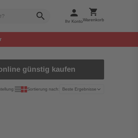
shopping_cart
person
search
Warenkorb
Ihr Konto
r
online günstig kaufen
tellung:
Sortierung nach: