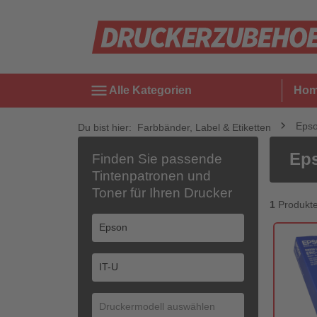
menu
Alle Kategorien
Ho
Eps
Du bist hier:
Farbbänder, Label & Etiketten
Eps
Finden Sie passende
Tintenpatronen und
Toner für Ihren Drucker
1
Produkt