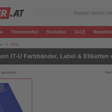
me
Themenwelten
Neuheiten
SALE
Newslette
on
IT-U
on IT-U Farbbänder, Label & Etiketten 
Dars
e gefunden