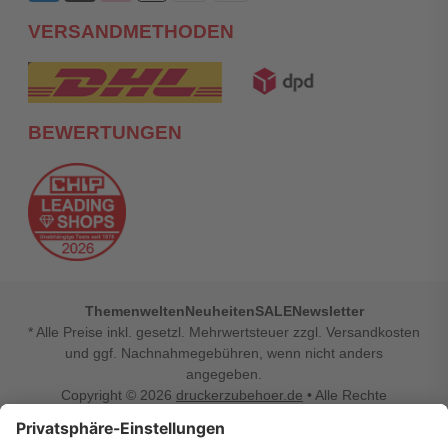
VERSANDMETHODEN
BEWERTUNGEN
Themenwelten
Neuheiten
SALE
Newsletter
* Alle Preise inkl. gesetzl. Mehrwertsteuer zzgl. Versandkosten
und ggf. Nachnahmegebühren, wenn nicht anders
angegeben.
Copyright © 2026
druckerzubehoer.de
• Alle Rechte
vorbehalten •
Impressum
•
Widerrufsbelehrung
Vertrag widerrufen