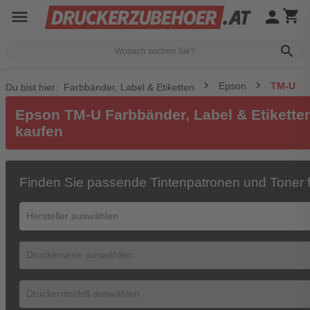
menu
person
shopping_cart
search
Epson
TM-U
Du bist hier:
Farbbänder, Label & Etiketten
Epson TM-U Farbbänder, Label & Etiketten
kaufen
Finden Sie passende Tintenpatronen und Toner f