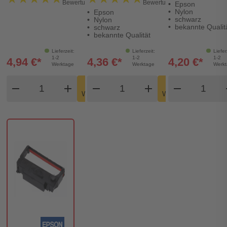
Bewertung)
Bewertungen)
Epson
Nylon
Epson
schwarz
Nylon
bekannte Qualit
schwarz
bekannte Qualität
Lieferzeit:
Lieferzeit:
Liefer
1-2
1-2
1-2
4,94 €*
4,36 €*
4,20 €*
Werktage
Werktage
Werk
Produkt Warenkorb Menge
Produkt Warenkorb Meng
Produkt
In den
In den
remove
add
remove
shopping_cart
add
remove
shopping_cart
Warenkorb
Warenkorb