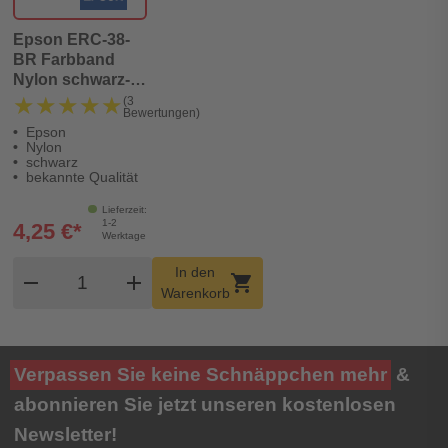
Epson ERC-38-
BR Farbband
Nylon schwarz-
rot 1,5 Mio
★★★★★
★★★★★
(3
Bewertungen)
Zeichen
Epson
(C43S015376)
Nylon
schwarz
bekannte Qualität
Lieferzeit:
1-2
4,25 €*
Werktage
Produkt Warenkorb Menge
In den
remove
add
shopping_cart
Warenkorb
Verpassen Sie keine Schnäppchen mehr
&
abonnieren Sie jetzt unseren kostenlosen
Newsletter!