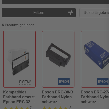
Preisreihenfolge
tune
Filtern
5
Produkte gefunden
Kompatibles
Epson ERC-38-B
Epson ERC-27
Farbband ersetzt
Farbband Nylon
Farbband Nylo
Epson ERC 32 B
schwarz
schwarz
C43SO15371
(C43S015374)
(C43S015366)
★★★★★
★★★★★
★★★★★
★★★★★
(1
(4