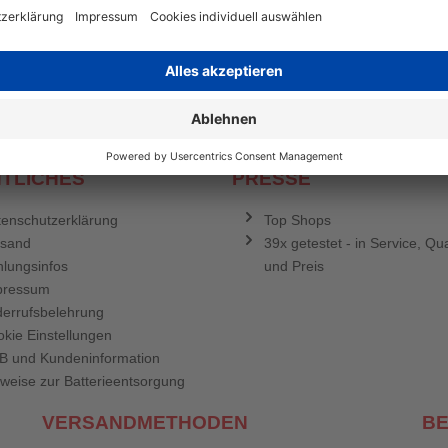
stenlosen Newsletter!
e sich für den Druckerzubehör.de-Newsletter. Weitere Informationen erh
TLICHES
PRESSE
enschutzerklärung
Top Shops
rsand
39x getestet - in Service, Qua
lungsinfos
und Preis
pressum
errufsbelehrung
kie Einstellungen
B und Kundeninformation
weise zur Batterieentsorgung
VERSANDMETHODEN
B