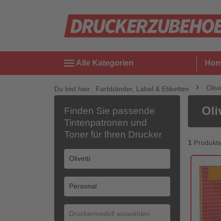
menu
Alle Kategorien
Ho
Olive
Du bist hier:
Farbbänder, Label & Etiketten
Oli
Finden Sie passende
Tintenpatronen und
Toner für Ihren Drucker
1
Produkt