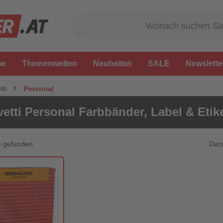
me
Themenwelten
Neuheiten
SALE
Newslette
tti
Personal
vetti Personal Farbbänder, Label & Etik
Dars
e gefunden