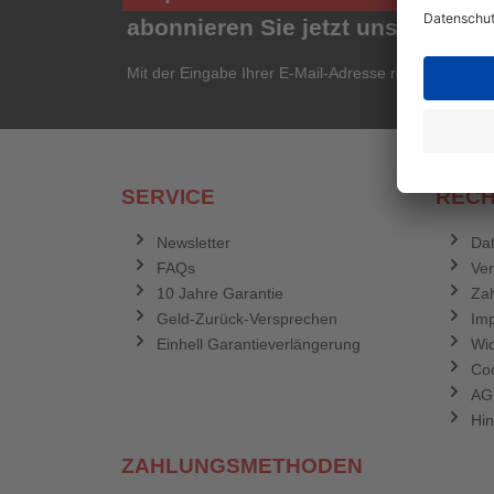
abonnieren Sie jetzt unseren ko
Mit der Eingabe Ihrer E-Mail-Adresse registrieren Si
SERVICE
RECH
Newsletter
Dat
FAQs
Ve
10 Jahre Garantie
Zah
Geld-Zurück-Versprechen
Im
Einhell Garantieverlängerung
Wid
Coo
AG
Hin
ZAHLUNGSMETHODEN